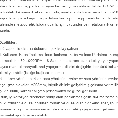
ografik numune hazırlama işleminde, numunenin öğütme ve parlatılmas
150TH
lalandıktan sonra, parlak bir ayna benzeri yüzey elde edilebilir. EGP-
k kaliteli dokunmatik ekran kontrolü, ayarlanabilir kademesiz hız, 50-
ografik zımpara kağıdı ve parlatma kumaşını değiştirerek tamamlanabilir
tülerinde metalografik laboratuvarlar için uygundur ve metalografik örn
andır.
zellikler:
nü yapısı ile ekrana dokunun, çok kolay çalışın;
k Kullanım, Kaba Taşlama, İnce Taşlama, Kaba ve İnce Parlatma, Komp
demesiz hız 50-1000RPM + 8 Sabit hız tasarımı, daha kolay ayar yapın
layca manuel manyetik anti-yapıştırma diskini değiştirin, her türlü ka
şlemi yapabilir (isteğe bağlı satın alma)
rklı döner yönü destekler: saat yönünün tersine ve saat yönünün tersin
ft çalışma plakaları φ203mm, büyük ölçüde geliştirilmiş çalışma verimliliğ
şük gürültü, kararlı çalışma performansı ve güzel görünüm.
sluk, iyi korozyon direncine sahip olan paslanmaz çelik 304 malzeme 
buk, roman ve güzel görünen roman ve güzel olan high-end abs yapılır
umunenin aşırı ısınması nedeniyle metalografik yapıya zarar gelmesini 
iyi metalografik yüzey alabilir.