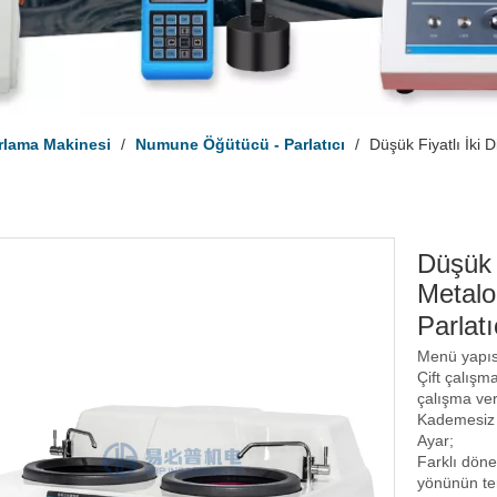
rlama Makinesi
/
Numune Öğütücü - Parlatıcı
/
Düşük Fiyatlı İki 
Düşük F
Metalo
Parlat
Menü yapıs
Çift çalışm
çalışma veri
Kademesiz 
Ayar;
Farklı döne
yönünün te