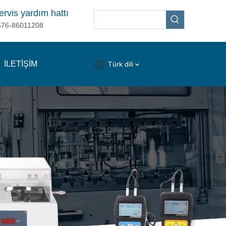
ervis yardım hattı
576-86011208
İLETİŞİM
Türk dili