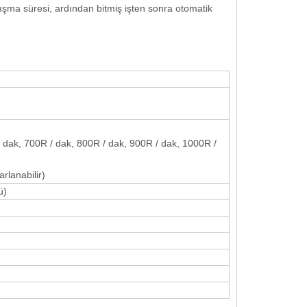
ışma süresi, ardından bitmiş işten sonra otomatik
/ dak, 700R / dak, 800R / dak, 900R / dak, 1000R /
rlanabilir)
ü)