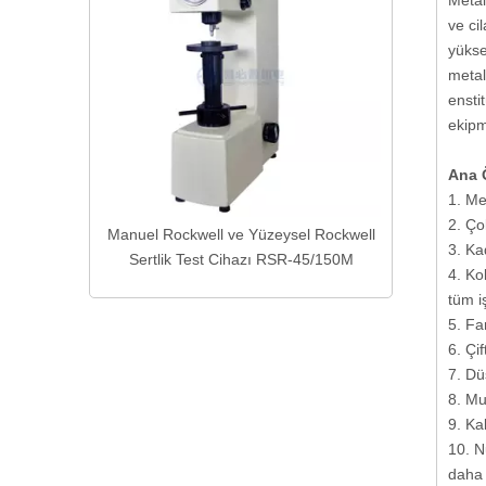
Metal
ve ci
yükse
metal
ensti
ekipm
Ana Ö
1. Me
2. Ço
smek için
Manuel Rockwell ve Yüzeysel Rockwell
3. Ka
ne Kesme
Sertlik Test Cihazı RSR-45/150M
4. Ko
tüm i
5. Fa
6. Çi
7. Dü
8. Mu
9. Ka
10. N
daha 