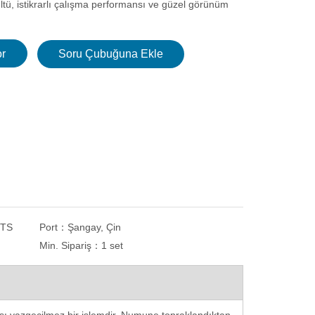
tü, istikrarlı çalışma performansı ve güzel görünüm
r
Soru Çubuğuna Ekle
NTS
Port：
Şangay, Çin
Min. Sipariş：
1 set
k
Tek Plakalı Kaba ve İnce Manuel
Kaplama Yoluyla Di
Numune Öğütücü Parlatıcı
Kalınlık Ölçer Duvar