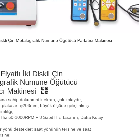
Diskli Çin Metalografik Numune Öğütücü Parlatıcı Makinesi
iyatlı İki Diskli Çin
grafik Numune Öğütücü
ıcı Makinesi
ına sahip dokunmatik ekran, çok kolaydır;
a plakaları φ203mm, büyük ölçüde geliştirilmiş
mliliği;
Hız 50-1000RPM + 8 Sabit Hız Tasarım, Daha Kolay
r yönü destekler: saat yönünün tersine ve saat
rsine;