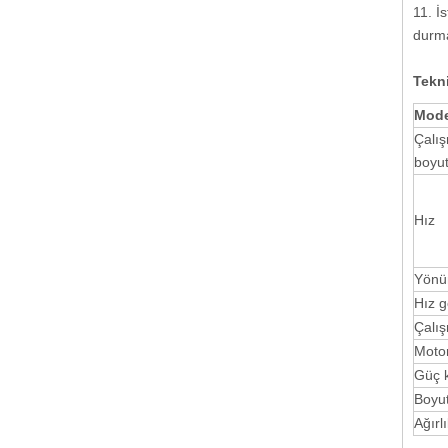
11. İ
durm
Tekni
Mode
Çalış
boyu
Hız
Yönü
Hız g
Çalı
Moto
Güç 
Boyu
Ağırl