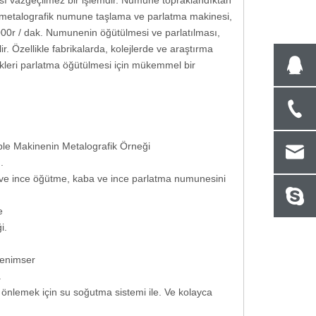
ı vazgeçilmez bir işlemdir. Numune topraklandıktan
2T metalografik numune taşlama ve parlatma makinesi,
1000r / dak. Numunenin öğütülmesi ve parlatılması,
. Özellikle fabrikalarda, kolejlerde ve araştırma
ekleri parlatma öğütülmesi için mükemmel bir
le Makinenin Metalografik Örneği
.
ba ve ince öğütme, kaba ve ince parlatma numunesini
e
i.
benimser
.
önlemek için su soğutma sistemi ile. Ve kolayca