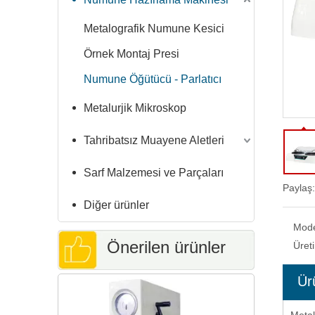
Metalografik Numune Kesici
Örnek Montaj Presi
Numune Öğütücü - Parlatıcı
Metalurjik Mikroskop
Tahribatsız Muayene Aletleri
Sarf Malzemesi ve Parçaları
Paylaş:
Diğer ürünler
Mod
Önerilen ürünler
Üret
Ür
Dokunmatik 
Alanı Rock