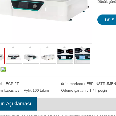
Düşük gürül
So
el：
EGP-2T
ürün markası：
EBP INSTRUME
im kapasitesi：
Aylık 100 takım
Ödeme şartları：
T / T peşin
ün Açıklaması
Ekran Kontrollü 400mm Test
Test Kuvveti 1 - 62.5kgf ile Düşük Yü
well Sertlik Test Cihazı R-
Brinell Sertlik Test Cihazı