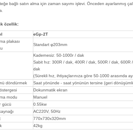
steğe bağlı satın alma için zaman sayımı işlevi. Önceden ayarlanmış çal
a.
k özellik
:
l
e
Gp-
2
T
ma plakası
Standart φ203mm
tu
Kademesiz: 50-1000r / dak
Sabit hız: 300R / dak, 400R / dak, 500R / dak, 600R 
dak
(Sürekli hız, ihtiyaçlarınıza göre 50-1000 arasında aya
nü döndürmek
Saat yönünde - saat yönünün tersine (geri dönüşüml
östergesi
Dokunmatik ekran
şma modu
Manuel
r gücü
0.55kw
kaynağı
AC220V, 50Hz
t
770x730x320mm
ık
42kg