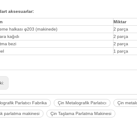
dart aksesuarlar
:
m
Miktar
leme halkası φ203 (makinede)
2 parça
ara kağıdı
2 parça
tma bezi
2 parça
el
1 parça
ki:
ografik Parlatıcı Fabrika
Çin Metalografik Parlatıcı
Çin metalo
isk parlatma makinesi
Çin Taşlama Parlatma Makinesi