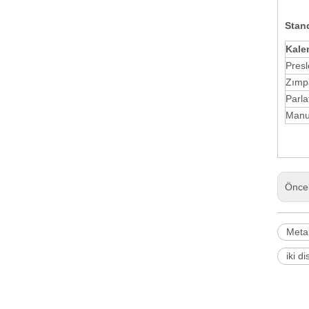
Stan
Kale
Pres
Zımp
Parla
Manu
Önce
Metal
iki d