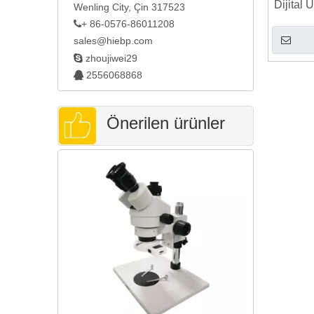
Dijital
Wenling City, Çin 317523
Bük
+ 86-0576-86011208

sales@hiebp.com

zhoujiwei29
2556068868

Önerilen ürünler
Düşük Yük 
R-45T