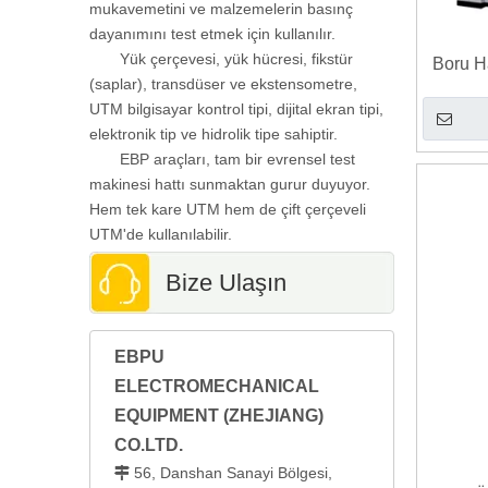
mukavemetini ve malzemelerin basınç
dayanımını test etmek için kullanılır.
Yük çerçevesi, yük hücresi, fikstür
Boru H
(saplar), transdüser ve ekstensometre,
50
UTM bilgisayar kontrol tipi, dijital ekran tipi,
elektronik tip ve hidrolik tipe sahiptir.
EBP araçları, tam bir evrensel test
makinesi hattı sunmaktan gurur duyuyor.
Hem tek kare UTM hem de çift çerçeveli
UTM'de kullanılabilir.
Bize Ulaşın
EBPU
ELECTROMECHANICAL
EQUIPMENT (ZHEJIANG)
CO.LTD.
56, Danshan Sanayi Bölgesi,
