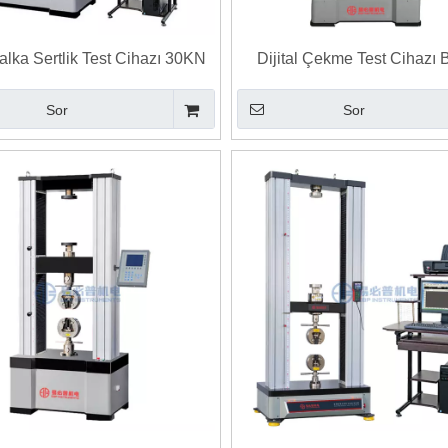
alka Sertlik Test Cihazı 30KN
Dijital Çekme Test Cihazı
KN 100KN 200KN 300KN
Sıkıştırma Kesme Test
Sor
Sor