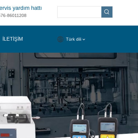
ervis yardım hattı
576-86011208
İLETİŞİM
Türk dili