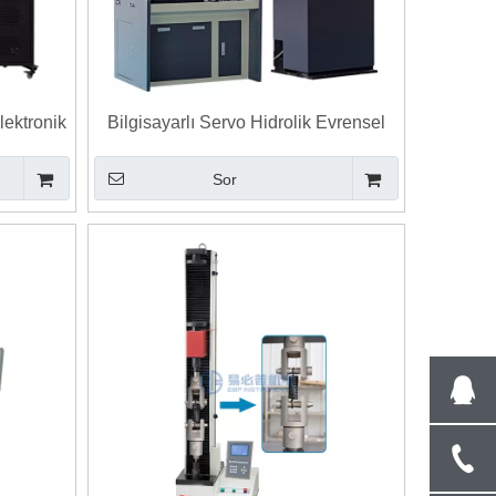
lektronik
Bilgisayarlı Servo Hidrolik Evrensel
si
Test Makinesi 300kn - 2000kn
Sor