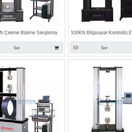
N Çekme Bükme Sıkıştırma
100KN Bilgisayar Kontrollü E
onik Üniversal Test Makinesi
Üniversal Test Makine
Sor
Sor