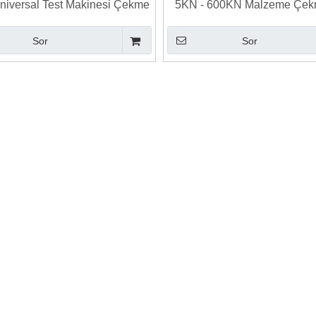
 Üniversal Test Makinesi Çekme
5KN - 600KN Malzeme Çek
me Sıkıştırma Kesme Testi
Cihazı
Sor
Sor
Rockwell Sertlik Test Cihazı
Kadran Ekranlı Elektrikli Rockwell Sertl
 Yüzeysel Test Cihazı
Test Cihazı HRA BC