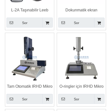
L-2A Taşınabilir Leeb
Dokunmatik ekran
Sertlik Ölçme Cihazı EBP
kontrolü ile taşınabilir
Sor
Sor
Yüksek Doğruluk Test
sertlik test cihazı
Aracı
Tam Otomatik IRHD Mikro
O-ringler için IRHD Mikro
Durometre O-halkaları
Sertlik Test Cihazı
Sor
Sor
Sertlik Mikro Testi
Mikrotest