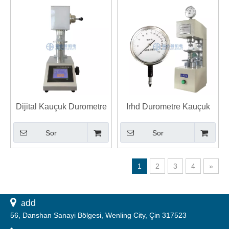
Dijital Kauçuk Durometre
Irhd Durometre Kauçuk
IRHD Sertlik Test Cihazı
Sertlik Test Cihazı
Sor
Sor
1
2
3
4
»
 a
dd
56, Danshan Sanayi Bölgesi, Wenling City, Çin 317523