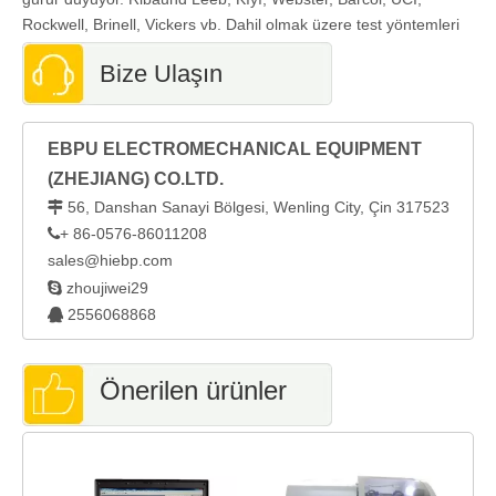
Rockwell, Brinell, Vickers vb. Dahil olmak üzere test yöntemleri
Bize Ulaşın
EBPU ELECTROMECHANICAL EQUIPMENT
(ZHEJIANG) CO.LTD.
56, Danshan Sanayi Bölgesi, Wenling City, Çin 317523

+ 86-0576-86011208

sales@hiebp.com

zhoujiwei29
2556068868

Önerilen ürünler
E