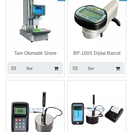
Tam Otomatik Shore
BP-100S Dijital Barcol
Sertlik Ölçme Cihazı A D
Sertlik Ölçme Cihazı
Sor
Sor
OO Durometre
Alüminyum için EBP
Impressör