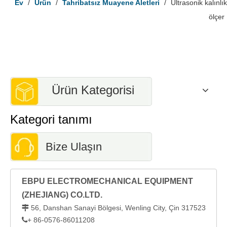
Ev
/
Ürün
/
Tahribatsız Muayene Aletleri
/
Ultrasonik kalınlık
ölçer
Ürün Kategorisi
Kategori tanımı
Bize Ulaşın
EBPU ELECTROMECHANICAL EQUIPMENT
(ZHEJIANG) CO.LTD.
56, Danshan Sanayi Bölgesi, Wenling City, Çin 317523

+ 86-0576-86011208
