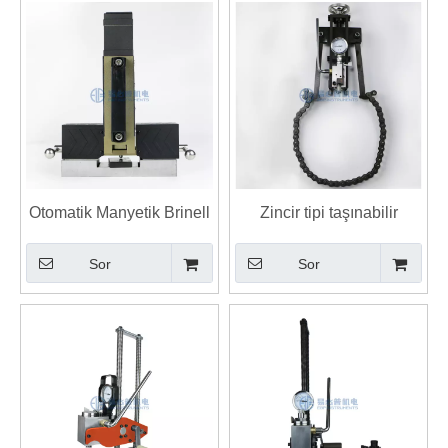
Otomatik Manyetik Brinell
Zincir tipi taşınabilir
ve Rockwell Sertlik Test
hidrolik brinell sertlik test
Sor
Sor
Cihazı Taşınabilir
cihazı
Durometre