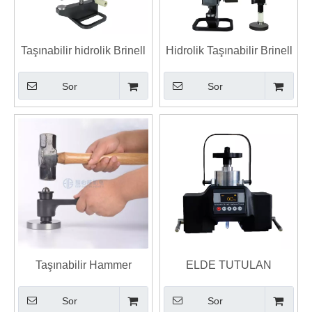
Taşınabilir hidrolik Brinell
Hidrolik Taşınabilir Brinell
sertlik test cihazı
Sertlik Test Cihazı B-
Sor
Sor
3000P
Taşınabilir Hammer
ELDE TUTULAN
Impact Brinell sertlik test
MANYETİK BRINELL
Sor
Sor
cihazı
SERTLİK TEST CİHAZI