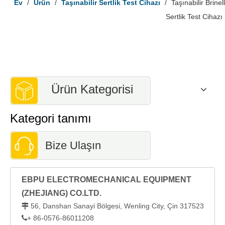
Ev
/
Ürün
/
Taşınabilir Sertlik Test Cihazı
/
Taşınabilir Brinell
Sertlik Test Cihazı
Ürün Kategorisi
Kategori tanımı
Bize Ulaşın
EBPU ELECTROMECHANICAL EQUIPMENT
(ZHEJIANG) CO.LTD.
56, Danshan Sanayi Bölgesi, Wenling City, Çin 317523

+ 86-0576-86011208
