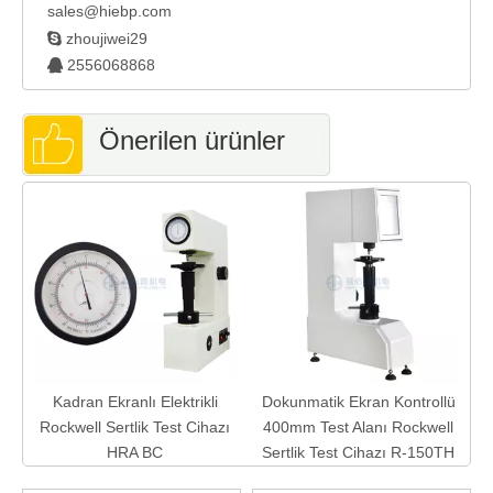
sales@hiebp.com

zhoujiwei29
2556068868

Önerilen ürünler
u
Kadran Ekranlı Elektrikli
Dokunmatik Ekran Kontrollü
Rockwell Sertlik Test Cihazı
400mm Test Alanı Rockwell
HRA BC
Sertlik Test Cihazı R-150TH