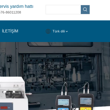
ervis yardım hattı
576-86011208
İLETİŞİM
Türk dili