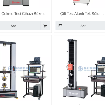
al Çekme Test Cihazı Bükme
Çift Test Alanlı Tek Sütunlu 
Sıkıştırma Kesme Testi
Elektronik Üniversal Test 
Sor
Sor
Boru Et Kalınlığı Ölçer Çelik
Taşınabilir Kameralı Brinell Girinti Ölç
alınlık Test Cihazı
ve Analiz Yazılımı