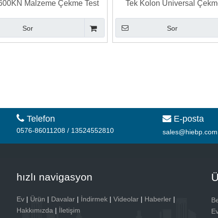
 600KN Malzeme Çekme Test
Tek Kolon Üniversal Çekm
Cihazı
Cihazı
Sor
Sor

Telefon
E-posta

0576-86011208 / 13524552810
sales@hiebp.com
hızlı navigasyon
Ü
Ev
|
Ürün
|
Davalar
|
İndirmek
|
Videolar
|
Haberler
|
Be
Hakkımızda
|
İletişim
Ev