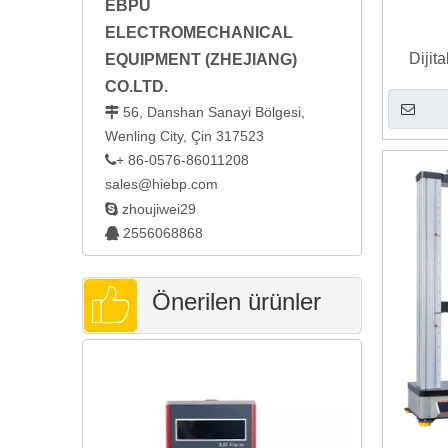
EBPU
ELECTROMECHANICAL
Dijit
EQUIPMENT (ZHEJIANG)
CO.LTD.
56, Danshan Sanayi Bölgesi,

Wenling City, Çin 317523
+ 86-0576-86011208

sales@hiebp.com

zhoujiwei29
2556068868

Önerilen ürünler
Ultrasonik 
K