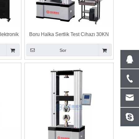
lektronik
Boru Halka Sertlik Test Cihazı 30KN
si
50KN 100KN 200KN 300KN
Sor