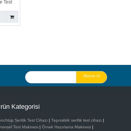
e Test
Abone ol
rün Kategorisi
nchtop Sertlik Test Cihazı
|
Taşınabilir sertlik test cihazı
|
rensel Test Makinesi
|
Örnek Hazırlama Makinesi
|