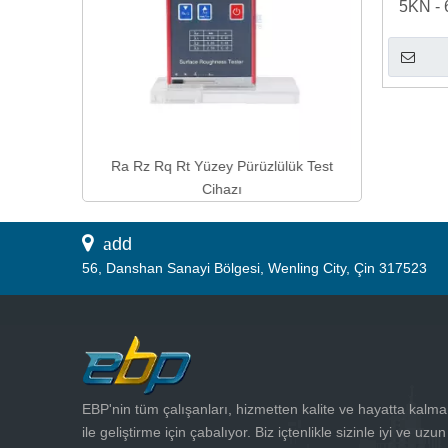
5KN -
u Yüksek
Ra Rz Rq Rt Yüzey Pürüzlülük Test
lığı Ölçer
Cihazı
 a
dd
56, Danshan Sanayi Bölgesi, Wenling City, Çin 317523
EBP'nin tüm çalışanları, hizmetten kalite ve hayatta kalma
ile geliştirme için çabalıyor. Biz içtenlikle sizinle iyi ve uzun