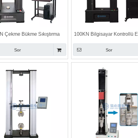
N Çekme Bükme Sıkıştırma
100KN Bilgisayar Kontrollü E
onik Üniversal Test Makinesi
Üniversal Test Makine
Sor
Sor