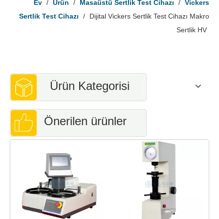
Ev
/
Ürün
/
Masaüstü Sertlik Test Cihazı
/
Vickers
Sertlik Test Cihazı
/
Dijital Vickers Sertlik Test Cihazı Makro
Sertlik HV
Ürün Kategorisi
Önerilen ürünler
D