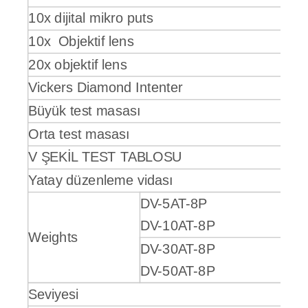
Z2244, GB/T 4340.2
Ortalama boyut
600*220*700mm
10x dijital mikro puts
Net ağırlık
55kg
Paket Boyutu
800*470*800mm
Brüt ağırlık
78kg
10x Objektif lens
20x objektif lens
Vickers Diamond Intenter
Büyük test masası
Orta test masası
V ŞEKİL TEST TABLOSU
Yatay düzenleme vidası
DV-5AT-8P
DV-10AT-8P
Weights
DV-30AT-8P
DV-50AT-8P
Seviyesi