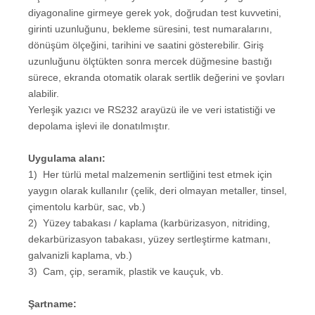
diyagonaline girmeye gerek yok, doğrudan test kuvvetini,
girinti uzunluğunu, bekleme süresini, test numaralarını,
dönüşüm ölçeğini, tarihini ve saatini gösterebilir. Giriş
uzunluğunu ölçtükten sonra mercek düğmesine bastığı
sürece, ekranda otomatik olarak sertlik değerini ve şovları
alabilir.
Yerleşik yazıcı ve RS232 arayüzü ile ve veri istatistiği ve
depolama işlevi ile donatılmıştır.
Uygulama alanı:
1) Her türlü metal malzemenin sertliğini test etmek için
yaygın olarak kullanılır (çelik, deri olmayan metaller, tinsel,
çimentolu karbür, sac, vb.)
2) Yüzey tabakası / kaplama (karbürizasyon, nitriding,
dekarbürizasyon tabakası, yüzey sertleştirme katmanı,
galvanizli kaplama, vb.)
3) Cam, çip, seramik, plastik ve kauçuk, vb.
Şartname: