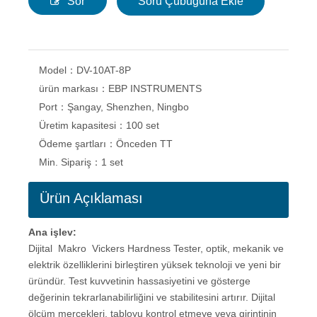
Sor
Soru Çubuğuna Ekle
Model：
DV-10AT-8P
ürün markası：
EBP INSTRUMENTS
Port：
Şangay, Shenzhen, Ningbo
Üretim kapasitesi：
100 set
Ödeme şartları：
Önceden TT
Min. Sipariş：
1 set
Ürün Açıklaması
Ana işlev:
Dijital Makro Vickers Hardness Tester, optik, mekanik ve
elektrik özelliklerini birleştiren yüksek teknoloji ve yeni bir
üründür. Test kuvvetinin hassasiyetini ve gösterge
değerinin tekrarlanabilirliğini ve stabilitesini artırır. Dijital
ölçüm mercekleri, tabloyu kontrol etmeye veya girintinin