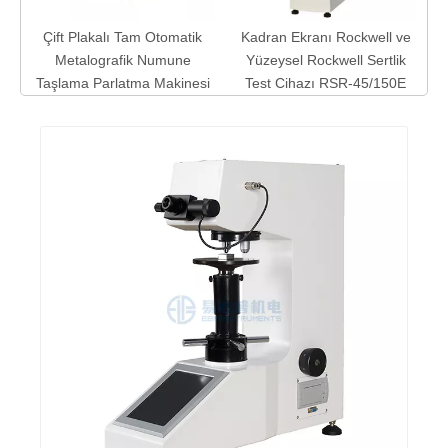
m
Çift Plakalı Tam Otomatik
Kadran Ekranı Rockwell ve
ol
Metalografik Numune
Yüzeysel Rockwell Sertlik
or
Taşlama Parlatma Makinesi
Test Cihazı RSR-45/150E