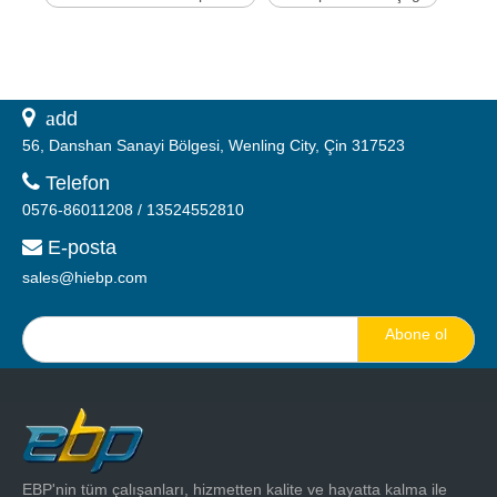
 a
dd
56, Danshan Sanayi Bölgesi, Wenling City, Çin 317523

Telefon
0576-86011208 / 13524552810
E-posta

sales@hiebp.com
Abone ol
EBP'nin tüm çalışanları, hizmetten kalite ve hayatta kalma ile