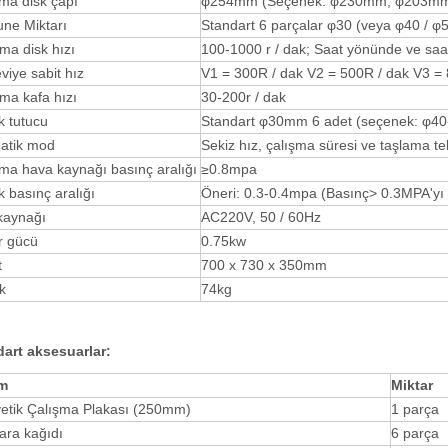
ma disk çapı
φ254mm (Seçenek: φ230mm, φ203mm) m
ne Miktarı
Standart 6 parçalar φ30 (veya φ40 / φ5
ma disk hızı
100-1000 r / dak; Saat yönünde ve sa
viye sabit hız
V1 = 300R / dak V2 = 500R / dak V3 = 8
ma kafa hızı
30-200r / dak
k tutucu
Standart φ30mm 6 adet (seçenek: φ40-φ5
atik mod
Sekiz hız, çalışma süresi ve taşlama tek
ma hava kaynağı basınç aralığı
≥0.8mpa
 basınç aralığı
Öneri: 0.3-0.4mpa (Basınç> 0.3MPA'yı 
kaynağı
AC220V, 50 / 60Hz
r gücü
0.75kw
t
700 x 730 x 350mm
ık
74kg
art aksesuarlar:
m
Miktar
etik Çalışma Plakası (250mm)
1 parça
ara kağıdı
6 parça