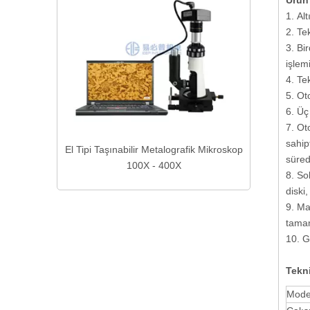
Ürün 
1. Al
2. Te
3. Bi
işlem
4. Te
5. Ot
6. Üç
7. Ot
sahip
smek için
El Tipi Taşınabilir Metalografik Mikroskop
süred
ne Kesme
100X - 400X
8. So
diski
9. Ma
tamam
10. G
Tekni
Mode