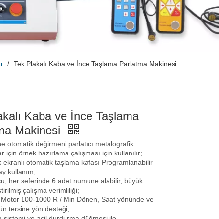
ı
/
Tek Plakalı Kaba ve İnce Taşlama Parlatma Makinesi
akalı Kaba ve İnce Taşlama
ma Makinesi
 otomatik değirmeni parlatıcı metalografik
r için örnek hazırlama çalışması için kullanılır;
ekranlı otomatik taşlama kafası Programlanabilir
lay kullanım;
u, her seferinde 6 adet numune alabilir, büyük
tirilmiş çalışma verimliliği;
Motor 100-1000 R / Min Dönen, Saat yönünde ve
n tersine yön desteği;
 sistemi ve acil durdurma düğmesi ile