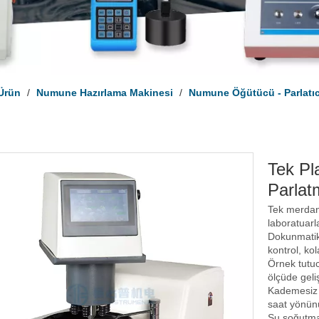
Ürün
/
Numune Hazırlama Makinesi
/
Numune Öğütücü - Parlatıc
Tek Pl
Parlat
Tek merdane
laboratuarla
Dokunmatik 
kontrol, ko
Örnek tutuc
ölçüde geliş
Kademesiz 
saat yönünü
Su soğutma