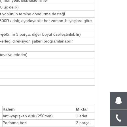
anyetik disk sistemi ile
0 üç delik)
at yönünün tersine döndürme desteği
00R / dak; ayarlayabilir her zaman ihtiyaçlara göre
0mm 3 parça, diğer boyut özelleştirilebilir)
erleği direksiyon şalteri programlanabilir
tavsiye ederim)
Kalem
Miktar
Anti-yapışkan disk (250mm)
1 adet
Parlatma bezi
2 parça