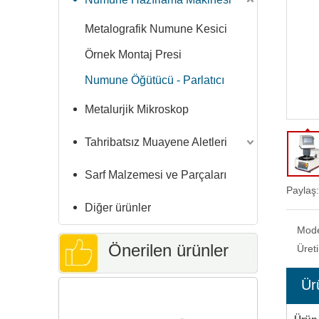
Metalografik Numune Kesici
Örnek Montaj Presi
Numune Öğütücü - Parlatıcı
Metalurjik Mikroskop
Tahribatsız Muayene Aletleri
Sarf Malzemesi ve Parçaları
Paylaş:
Diğer ürünler
Mod
Önerilen ürünler
Üret
Ür
Dijital yüzey