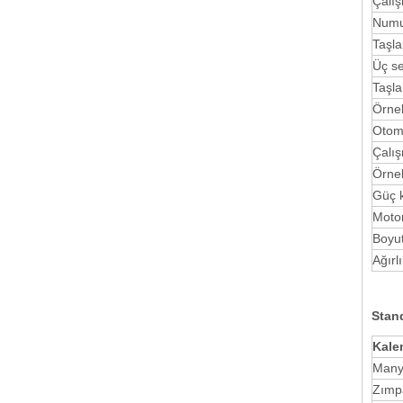
Çalış
Numu
Taşla
Üç se
Taşla
Örne
Otom
Çalış
Örnek
Güç 
Moto
Boyu
Ağırl
Stand
Kale
Many
Zımp