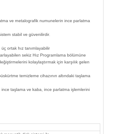
Takip Edin
latma ve metalografik numunelerin ince parlatma
stem stabil ve güvenilirdir.
üç ortak hız tanımlayabilir
 ayarlayabilen sekiz Hız Programlama bölümüne
ğiştirmelerini kolaylaştırmak için karşılık gelen
 püskürtme temizleme cihazının altındaki taşlama
, ince taşlama ve kaba, ince parlatma işlemlerini