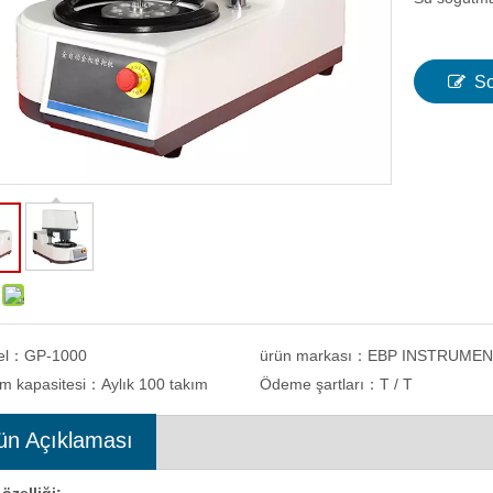
So
el：
GP-1000
ürün markası：
EBP INSTRUME
im kapasitesi：
Aylık 100 takım
Ödeme şartları：
T / T
ün Açıklaması
sel rockwell sertlik test cihazı
Manuel Taretli Vickers Yazılım Dijital
Mikro Sertlik Test Cihazı eVIck-1MTS