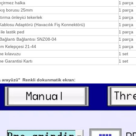
eçirmez halka
1 parça
ıkış borusu 25mm
1 parça
tırma önleyici tekerlek
1 parça
ablosu Adaptörü (Havacılık Fiş Konnektörü)
1 parça
 ile lastik ped
1 parça
 Bağlantı Bağlantısı SNZ08-04
1 parça
um Kelepçesi 21-44
1 parça
e kılavuzu
1 set
e Garantisi Kartı
1 set
a arayüzü
''
Renkli dokunmatik ekran: