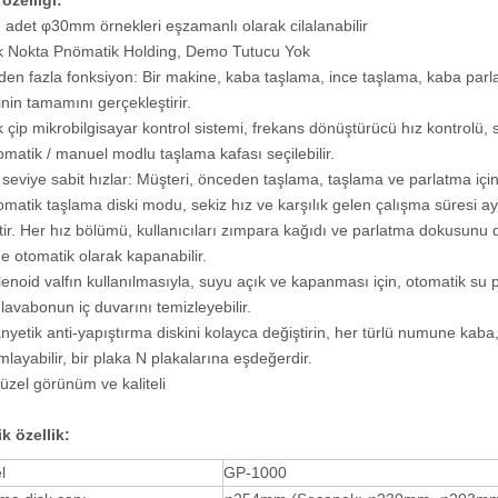
özelliği
:
tı adet φ30mm örnekleri eşzamanlı olarak cilalanabilir
k Nokta Pnömatik Holding, Demo Tutucu Yok
rden fazla fonksiyon: Bir makine, kaba taşlama, ince taşlama, kaba par
inin tamamını gerçekleştirir.
k çip mikrobilgisayar kontrol sistemi, frekans dönüştürücü hız kontrolü, si
omatik / manuel modlu taşlama kafası seçilebilir.
 seviye sabit hızlar: Müşteri, önceden taşlama, taşlama ve parlatma için 
omatik taşlama diski modu, sekiz hız ve karşılık gelen çalışma süresi
tir. Her hız bölümü, kullanıcıları zımpara kağıdı ve parlatma dokusunu de
e otomatik olarak kapanabilir.
lenoid valfın kullanılmasıyla, suyu açık ve kapanması için, otomatik su
, lavabonun iç duvarını temizleyebilir.
nyetik anti-yapıştırma diskini kolayca değiştirin, her türlü numune kaba
layabilir, bir plaka N plakalarına eşdeğerdir.
üzel görünüm ve kaliteli
k özellik
:
l
GP-1000