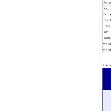
Su g
Su ç
Yapış
Güç K
Filtre
Hızlı
Hort
makin
Makin
7 an