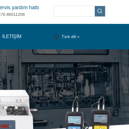
ervis yardım hattı
576-86011208
İLETİŞİM
Türk dili