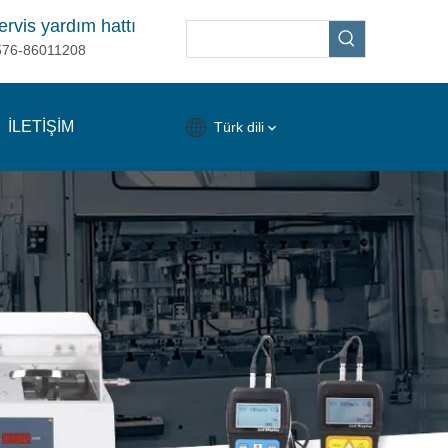
ervis yardım hattı
576-86011208
İLETİŞİM
Türk dili