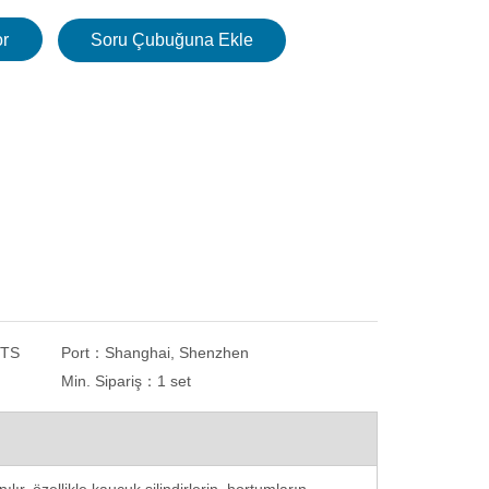
r
Soru Çubuğuna Ekle
NTS
Port：
Shanghai, Shenzhen
Min. Sipariş：
1 set