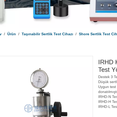
v
/
Ürün
/
Taşınabilir Sertlik Test Cihazı
/
Shore Sertlik Test Ci
IRHD K
Test 
Destek 3 Te
Düşük sertli
Uygun test 
donatılmıştı
IRHD-N Tes
IRHD-H Tes
IRHD-L Tes