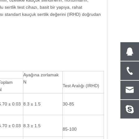
ır, özellikle kauçuk silindirlerin, hortumların,
 sertlik test cihazı, basit bir yapıya, rahat
ı standart kauçuk sertlik değerini (IRHD) doğrudan
e
Tam Otomatik Brinell Sertlik Test Cihazı
Taşınabilir Kameralı B
ISO 6506 ASTM E10-12'yi Takip Edin
ve Analiz 
Ayağına zorlamak
N
Toplam
Test Aralığı (IRHD)
N
5.70 ± 0.03
8.3 ± 1.5
30-85
5.70 ± 0.03
8.3 ± 1.5
85-100