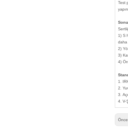
Test 
yapın
Sonuç
Sertl
1) S 
daha 
2) Yö
3) Kav
4) Ör
Stan
1. IR
2. Yu
3. Aç
4. V-
Önce