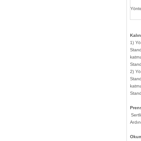
Yönte
Kalın
1) Yö
Stand
katma
Stand
2) Yö
Stand
katma
Stand
Pren
Sertl
Ardınd
Okum