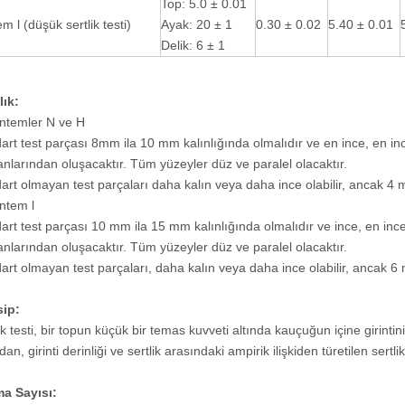
Top: 5.0 ± 0.01
m l (düşük sertlik testi)
Ayak: 20 ± 1
0.30 ± 0.02
5.40 ± 0.01
Delik: 6 ± 1
lık:
ntemler N ve H
art test parçası 8mm ila 10 mm kalınlığında olmalıdır ve en ince, en 
nlarından oluşacaktır. Tüm yüzeyler düz ve paralel olacaktır.
art olmayan test parçaları daha kalın veya daha ince olabilir, ancak 4 m
ntem l
art test parçası 10 mm ila 15 mm kalınlığında olmalıdır ve ince, en i
nlarından oluşacaktır. Tüm yüzeyler düz ve paralel olacaktır.
art olmayan test parçaları, daha kalın veya daha ince olabilir, ancak 6 m
sip:
ik testi, bir topun küçük bir temas kuvveti altında kauçuğun içine girintin
an, girinti derinliği ve sertlik arasındaki ampirik ilişkiden türetilen sertli
a Sayısı: