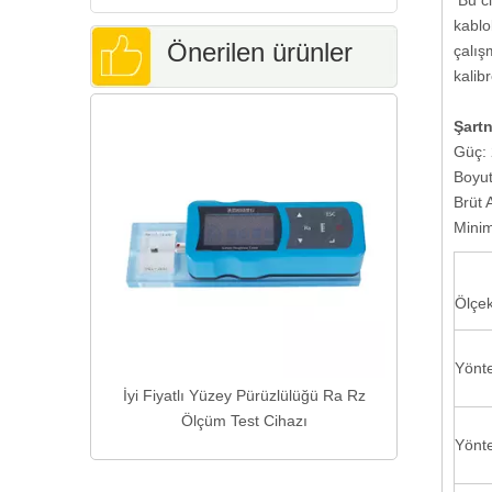
Bu ci
kablo
Önerilen ürünler
çalış
kalibr
Manuel Tar
Şart
Mikro Sert
Güç:
Boyu
Brüt 
Mini
Ölçe
Yönt
aşım için
İyi Fiyatlı Yüzey Pürüzlülüğü Ra Rz
est Cihazı
Ölçüm Test Cihazı
Yönte