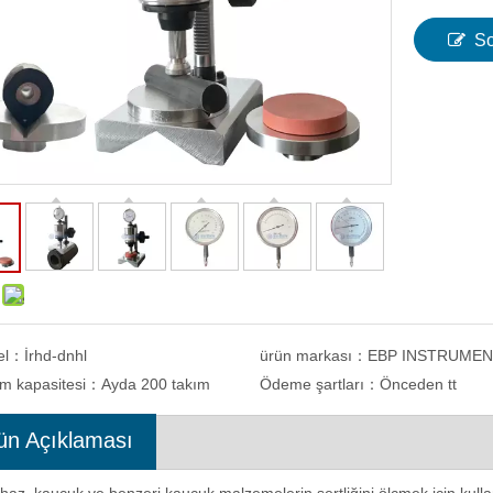
So
el：
İrhd-dnhl
ürün markası：
EBP INSTRUME
im kapasitesi：
Ayda 200 takım
Ödeme şartları：
Önceden tt
ün Açıklaması