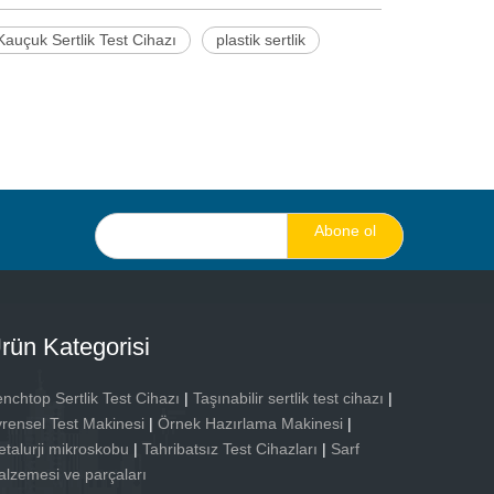
auçuk Sertlik Test Cihazı
plastik sertlik
Abone ol
rün Kategorisi
nchtop Sertlik Test Cihazı
|
Taşınabilir sertlik test cihazı
|
rensel Test Makinesi
|
Örnek Hazırlama Makinesi
|
talurji mikroskobu
|
Tahribatsız Test Cihazları
|
Sarf
lzemesi ve parçaları