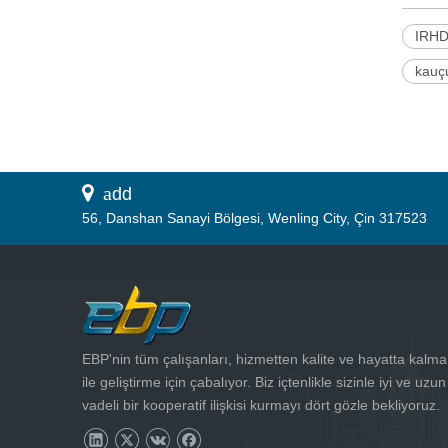
IRHD 
kauçu
 a
dd
56, Danshan Sanayi Bölgesi, Wenling City, Çin 317523
EBP'nin tüm çalışanları, hizmetten kalite ve hayatta kalma
ile geliştirme için çabalıyor. Biz içtenlikle sizinle iyi ve uzun
vadeli bir kooperatif ilişkisi kurmayı dört gözle bekliyoruz.