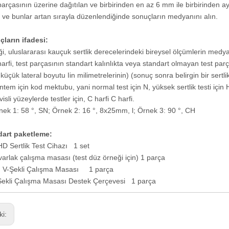
parçasının üzerine dağıtılan ve birbirinden en az 6 mm ile birbirinden ay
 ve bunlar artan sırayla düzenlendiğinde sonuçların medyanını alın.
ların ifadesi:
iği, uluslararası kauçuk sertlik derecelerindeki bireysel ölçümlerin medya
harfi, test parçasının standart kalınlıkta veya standart olmayan test parça
küçük lateral boyutu Iin milimetrelerinin) (sonuç sonra belirgin bir sertli
ntem için kod mektubu, yani normal test için N, yüksek sertlik testi için H,
isli yüzeylerde testler için, C harfi C harfi.
nek 1: 58 °, SN; Örnek 2: 16 °, 8x25mm, l; Örnek 3: 90 °, CH
dart paketleme:
HD Sertlik Test Cihazı 1 set
varlak çalışma masası (test düz örneği için) 1 parça
ı V-Şekli Çalışma Masası 1 parça
Şekli Çalışma Masası Destek Çerçevesi 1 parça
ki: