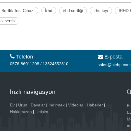
Sertlik Test Cihazı
İrhd
irhd sertliği
irhd kıyı
IRHD K
k sertlik

Telefon
E-posta

0576-86011208 / 13524552810
sales@hiebp.com
hızlı navigasyon
Ü
Ev
|
Ürün
|
Davalar
|
İndirmek
|
Videolar
|
Haberler
|
Be
Hakkımızda
|
İletişim
Ev
Me
ma