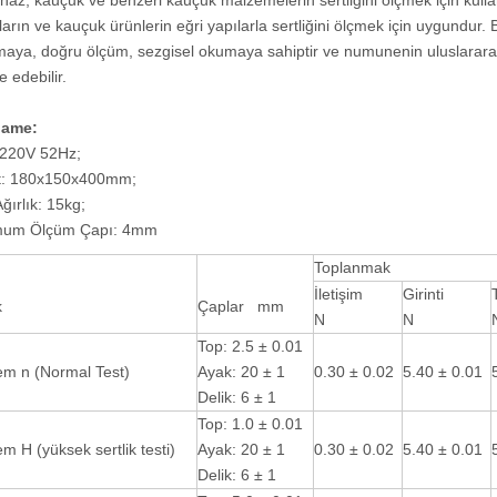
haz, kauçuk ve benzeri kauçuk malzemelerin sertliğini ölçmek için kullanıl
ların ve kauçuk ürünlerin eğri yapılarla sertliğini ölçmek için uygundur. Bu
maya, doğru ölçüm, sezgisel okumaya sahiptir ve numunenin uluslararas
e edebilir.
etli Vickers Yazılım Dijital
Vickers ve Knoop Indenter DVK-1AT il
name:
lik Test Cihazı eVIck-1MTS
Çift Girintili Mikrosertlik Test Cihazı
 220V 52Hz;
t: 180x150x400mm;
Ağırlık: 15kg;
mum Ölçüm Çapı: 4mm
Toplanmak
İletişim
Girinti
k
Çaplar mm
N
N
Top: 2.5 ± 0.01
em n (Normal Test)
Ayak: 20 ± 1
0.30 ± 0.02
5.40 ± 0.01
Delik: 6 ± 1
Top: 1.0 ± 0.01
m H (yüksek sertlik testi)
Ayak: 20 ± 1
0.30 ± 0.02
5.40 ± 0.01
Delik: 6 ± 1