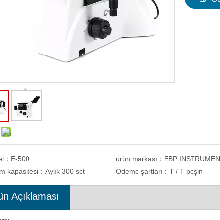
Manuel Evrensel Sertlik Test Cihazı
Vickers Sertlik Ölçüm ve Anal
mbine Rockwell Brinell Vickers Sertlik
THVS-A
el：
E-500
ürün markası：
EBP INSTRUME
Ölçekleri
im kapasitesi：
Aylık 300 set
Ödeme şartları：
T / T peşin
ün Açıklaması