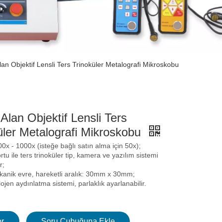
lan Objektif Lensli Ters Trinoküler Metalografi Mikroskobu
Alan Objektif Lensli Ters
üler Metalografi Mikroskobu
x - 1000x (isteğe bağlı satın alma için 50x);
rtu ile ters trinoküler tip, kamera ve yazılım sistemi
r;
anik evre, hareketli aralık: 30mm x 30mm;
jen aydınlatma sistemi, parlaklık ayarlanabilir.
r
Soru Çubuğuna Ekle