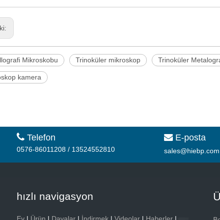
ki:
lografi Mikroskobu
Trinoküler mikroskop
Trinoküler Metalogr
oskop kamera

Telefon
E-posta

0576-86011208 / 13524552810
sales@hiebp.com
hızlı navigasyon
Ü
Ev
|
Ürün
|
Davalar
|
İndirmek
|
Videolar
|
Haberler
|
Be