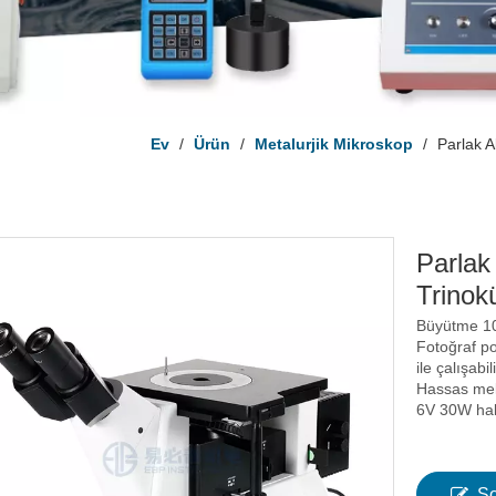
Ev
/
Ürün
/
Metalurjik Mikroskop
/
Parlak A
Parlak 
Trinok
Büyütme 100
Fotoğraf po
ile çalışabili
Hassas mek
6V 30W halo
So