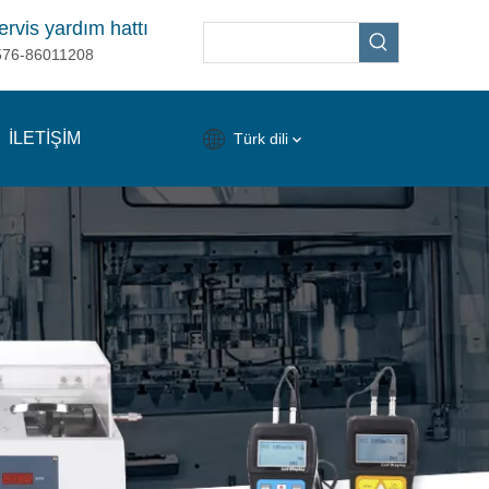
ervis yardım hattı
576-86011208
İLETİŞİM
Türk dili