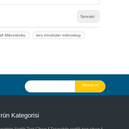
Sonraki:
afi Mikroskobu
ters trinoküler mikroskop
Abone ol
rün Kategorisi
nchtop Sertlik Test Cihazı
|
Taşınabilir sertlik test cihazı
|