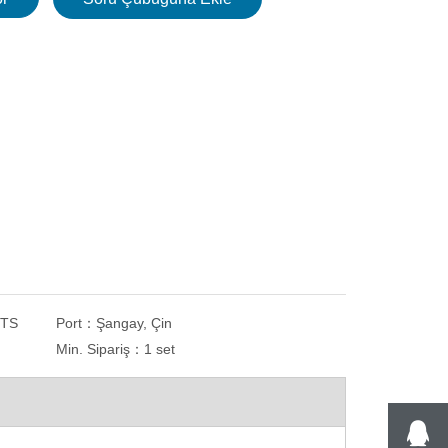
iz Yazılımı
Manuel Çalıştırma Numune Kesici
Otomati
Aşındırıcı Tekerlek Kesme Makinesi
Parçalar 
NTS
Port：
Şangay, Çin
Min. Sipariş：
1 set