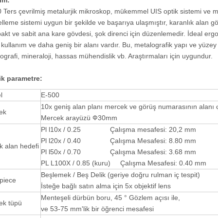
ım:
 Ters çevrilmiş metalurjik mikroskop, mükemmel UIS optik sistemi ve m
lleme sistemi uygun bir şekilde ve başarıya ulaşmıştır, karanlık alan gö
kt ve sabit ana kare gövdesi, şok direnci için düzenlemedir. İdeal er
 kullanım ve daha geniş bir alanı vardır. Bu, metalografik yapı ve yüzey m
ografi, mineraloji, hassas mühendislik vb. Araştırmaları için uygundur.
ik parametre:
l
E-500
10x geniş alan planı mercek ve görüş numarasının alan
ek
Mercek arayüzü Ф30mm
Pl l10x / 0.25 Çalışma mesafesi: 20,2 mm
Pl l20x / 0.40 Çalışma Mesafesi: 8.80 mm
k alan hedefi
Pl l50x / 0.70 Çalışma Mesafesi: 3.68 mm
PL L100X / 0.85 (kuru) Çalışma Mesafesi: 0.40 mm
Beşlemek / Beş Delik (geriye doğru rulman iç tespit)
piece
İsteğe bağlı satın alma için 5x objektif lens
Menteşeli dürbün boru, 45 ° Gözlem açısı ile,
ek tüpü
ve 53-75 mm'lik bir öğrenci mesafesi