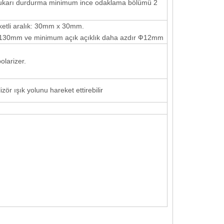
ve yukarı durdurma minimum ince odaklama bölümü 2
tli aralık: 30mm x 30mm.
Ф130mm ve minimum açık açıklık daha azdır Ф12mm
olarizer.
ör ışık yolunu hareket ettirebilir