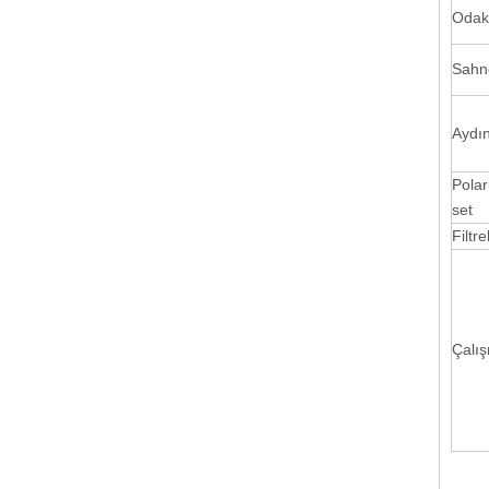
Odak
Sahn
Aydı
Polar
set
Filtr
Çalı