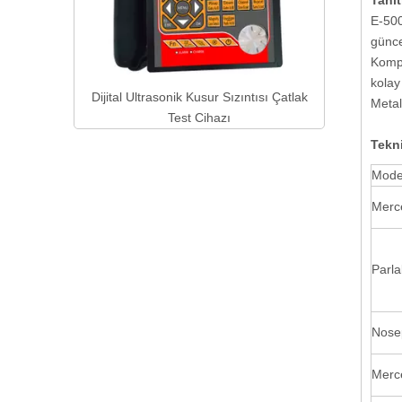
Tanıt
E-500
günce
Kompa
kolay
Kusur Sızıntısı Çatlak
Metal
 Cihazı
Tekn
Mode
Merc
Parla
Nose
Merc