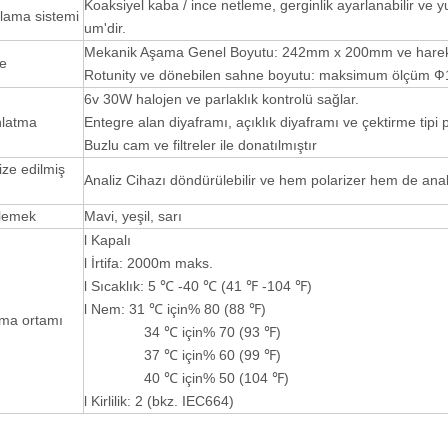
Koaksiyel kaba / ince netleme, gerginlik ayarlanabilir 
lama sistemi
um'dir.
Mekanik Aşama Genel Boyutu: 242mm x 200mm ve hareke
e
Rotunity ve dönebilen sahne boyutu: maksimum ölçüm 
6v 30W halojen ve parlaklık kontrolü sağlar.
nlatma
Entegre alan diyaframı, açıklık diyaframı ve çektirme tipi p
Buzlu cam ve filtreler ile donatılmıştır
ize edilmiş
Analiz Cihazı döndürülebilir ve hem polarizer hem de analiz
elemek
Mavi, yeşil, sarı
l Kapalı
l İrtifa: 2000m maks.
l Sıcaklık: 5 ℃ -40 ℃ (41 ℉ -104 ℉)
l Nem: 31 ℃ için% 80 (88 ℉)
şma ortamı
34 ℃ için% 70 (93 ℉)
37 ℃ için% 60 (99 ℉)
40 ℃ için% 50 (104 ℉)
l Kirlilik: 2 (bkz. IEC664)