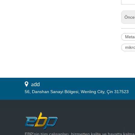
Önce
Metal
mikr
 a
dd
56, Danshan Sanayi Bölgesi, Wenling City, Çin 317523
EBP'nin tüm çalışanları, hizmetten kalite ve hayatta kalma