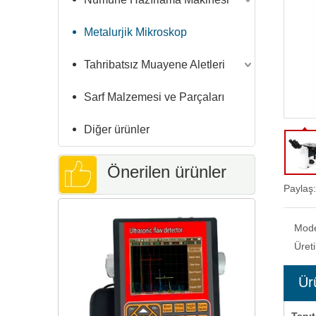
Metalurjik Mikroskop
Tahribatsız Muayene Aletleri
Sarf Malzemesi ve Parçaları
Diğer ürünler
Önerilen ürünler
Paylaş:
Kadran Ekranı Rockwell ve Yüzeysel
Rockwell Sertlik Test Cihazı RSR-
Ko
Mod
45/150E
Üret
Ür