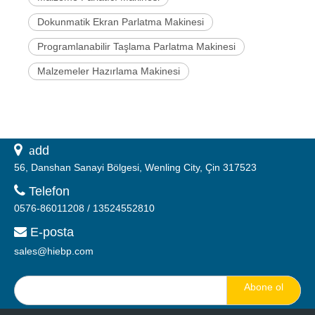
Dokunmatik Ekran Parlatma Makinesi
Programlanabilir Taşlama Parlatma Makinesi
Malzemeler Hazırlama Makinesi
 a
dd
56, Danshan Sanayi Bölgesi, Wenling City, Çin 317523

Telefon
0576-86011208 / 13524552810
E-posta

sales@hiebp.com
Abone ol