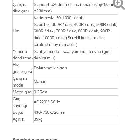
Çalışma
Standart φ203mm / 8 inç (seçenek: φ250mm,
disk çapı
φ230mm)
Kademesiz: 50-1000r / dak
Sabit hız: 300R / dak, 400R / dak, 500R / dak,
Hız
600R / dak, 700R / dak, 800R / dak, 900R /
dak, 1000R / dak (Sürekli hız istemciler
tarafından ayarlanabilir)
Yönünü
Saat yönünde - saat yönünün tersine (geri
döndürmek
dönüşümlü)
Hız
Dokunmatik ekran
göstergesi
Çalışma
Manuel
modu
Motor gücü
0.25kw
Güç
AC220V, 50Hz
kaynağı
Boyut
430x730x320mm
Ağırlık
35kg
Standart aksesuarlar
: