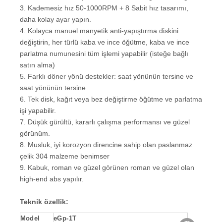
3. Kademesiz hız 50-1000RPM + 8 Sabit hız tasarımı,
daha kolay ayar yapın.
4. Kolayca manuel manyetik anti-yapıştırma diskini
değiştirin, her türlü kaba ve ince öğütme, kaba ve ince
parlatma numunesini tüm işlemi yapabilir (isteğe bağlı
satın alma)
5. Farklı döner yönü destekler: saat yönünün tersine ve
saat yönünün tersine
6. Tek disk, kağıt veya bez değiştirme öğütme ve parlatma
işi yapabilir.
7. Düşük gürültü, kararlı çalışma performansı ve güzel
görünüm.
8. Musluk, iyi korozyon direncine sahip olan paslanmaz
çelik 304 malzeme benimser
9. Kabuk, roman ve güzel görünen roman ve güzel olan
high-end abs yapılır.
Teknik özellik
:
Model
e
Gp-1
T