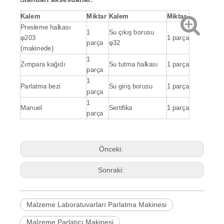
Kalem
Miktar
Kalem
Miktar
Presleme halkası
1
Su çıkış borusu
φ203
1 parça
parça
φ32
(makinede)
1
Zımpara kağıdı
Su tutma halkası
1 parça
parça
1
Parlatma bezi
Su giriş borusu
1 parça
parça
1
Manuel
Sertifika
1 parça
parça
Önceki:
Sonraki:
Malzeme Laboratuvarları Parlatma Makinesi
Malzeme Parlatıcı Makinesi