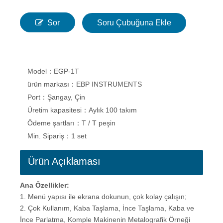
Sor
Soru Çubuğuna Ekle
Model：
EGP-1T
ürün markası：
EBP INSTRUMENTS
Port：
Şangay, Çin
Üretim kapasitesi：
Aylık 100 takım
Ödeme şartları：
T / T peşin
Min. Sipariş：
1 set
Ürün Açıklaması
Ana Özellikler:
1. Menü yapısı ile ekrana dokunun, çok kolay çalışın;
2. Çok Kullanım, Kaba Taşlama, İnce Taşlama, Kaba ve
İnce Parlatma, Komple Makinenin Metalografik Örneği