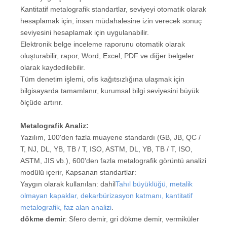
Kantitatif metalografik standartlar, seviyeyi otomatik olarak
hesaplamak için, insan müdahalesine izin verecek sonuç
seviyesini hesaplamak için uygulanabilir.
Elektronik belge inceleme raporunu otomatik olarak
oluşturabilir, rapor, Word, Excel, PDF ve diğer belgeler
olarak kaydedilebilir.
Tüm denetim işlemi, ofis kağıtsızlığına ulaşmak için
bilgisayarda tamamlanır, kurumsal bilgi seviyesini büyük
ölçüde artırır.
Metalografik Analiz:
Yazılım, 100'den fazla muayene standardı (GB, JB, QC /
T, NJ, DL, YB, TB / T, ISO, ASTM, DL, YB, TB / T, ISO,
ASTM, JIS vb.), 600'den fazla metalografik görüntü analizi
modülü içerir, Kapsanan standartlar:
Yaygın olarak kullanılan: dahil
Tahıl büyüklüğü, metalik
olmayan kapaklar, dekarbürizasyon katmanı, kantitatif
metalografik, faz alan analizi
.
dökme demir
: Sfero demir, gri dökme demir, vermiküler