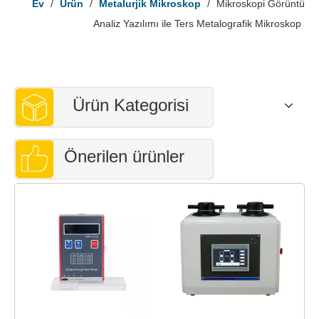
Ev
/
Ürün
/
Metalurjik Mikroskop
/
Mikroskopi Görüntü
Analiz Yazılımı ile Ters Metalografik Mikroskop
Ürün Kategorisi
Önerilen ürünler
R
C