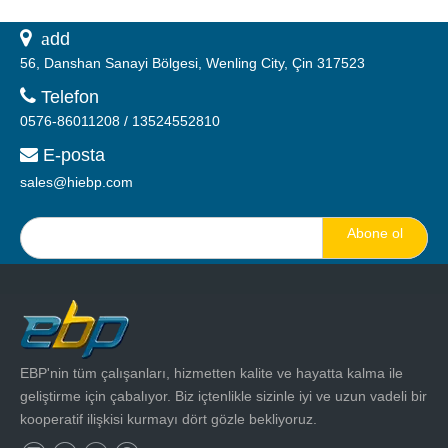
 a
dd
56, Danshan Sanayi Bölgesi, Wenling City, Çin 317523

Telefon
0576-86011208 / 13524552810
E-posta

sales@hiebp.com
Abone ol
EBP'nin tüm çalışanları, hizmetten kalite ve hayatta kalma ile
geliştirme için çabalıyor. Biz içtenlikle sizinle iyi ve uzun vadeli bir
kooperatif ilişkisi kurmayı dört gözle bekliyoruz.