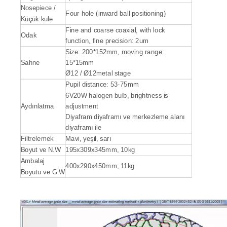
Nosepiece /
Four hole (inward ball positioning)
Küçük kule
Fine and coarse coaxial, with lock
Odak
function, fine precision: 2um
Size: 200*152mm, moving range:
Sahne
15*15mm
Ø12 / Ø12metal stage
Pupil distance: 53-75mm
6V20W halogen bulb, brightness is
Aydınlatma
adjustment
Diyafram diyaframı ve merkezleme alanı
diyaframı ile
Filtrelemek
Mavi, yeşil, sarı
Boyut ve N.W
195x309x345mm, 10kg
Ambalaj
400x290x450mm; 11kg
Boyutu ve G.W