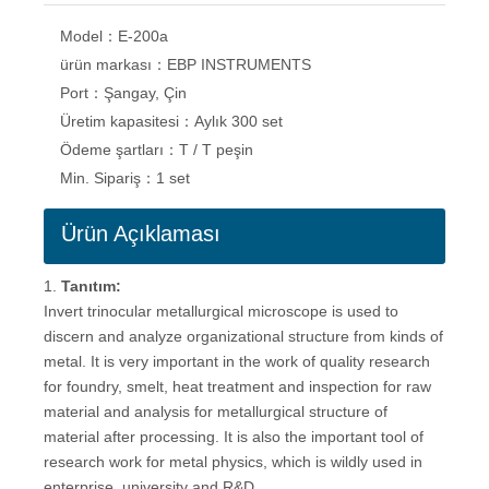
Model：
E-200a
ürün markası：
EBP INSTRUMENTS
Port：
Şangay, Çin
Üretim kapasitesi：
Aylık 300 set
Ödeme şartları：
T / T peşin
Min. Sipariş：
1 set
Ürün Açıklaması
1.
Tanıtım:
Invert trinocular metallurgical microscope is used to
discern and analyze organizational structure from kinds of
metal. It is very important in the work of quality research
for foundry, smelt, heat treatment and inspection for raw
material and analysis for metallurgical structure of
material after processing. It is also the important tool of
research work for metal physics, which is wildly used in
enterprise, university and R&D.