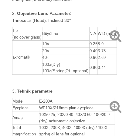
2.
Objective Lens Parameter:
Trinocular (Head): Inclined 30°
Tip
Büyütme
N.A.
W.D.(mm)
(no cover glass)
10×
0.25
8.9
20×
0.40
3.75
akromatik
40×
0.60
2.69
100x(Dry)
0.90
0.44
100×(Spring,Oil, optional)
3.
Teknik parametre
Model
E-200A
Eyepiece
WF10X/Ø18mm plan eyepiece
10X/0.25, 20X/0.40, 40X/0.60, 100X/0.9
Amaç
(dry) achromatic objective
Total
100X, 200X, 400X, 1000X (dry) / 100X
magnification
spring oil lens for optional