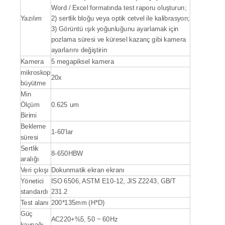
Word / Excel formatında test raporu oluşturun;
Yazılım
2) sertlik bloğu veya optik cetvel ile kalibrasyon;
3) Görüntü ışık yoğunluğunu ayarlamak için
pozlama süresi ve küresel kazanç gibi kamera
ayarlarını değiştirin
Kamera
5 megapiksel kamera
mikroskop
20x
büyütme
Min
Ölçüm
0.625 um
Birimi
Bekleme
1-60'lar
süresi
Sertlik
8-650HBW
aralığı
Veri çıkışı
Dokunmatik ekran ekranı
Yönetici
ISO 6506, ASTM E10-12, JIS Z2243, GB/T
standardı
231.2
Test alanı
200*135mm (H*D)
Güç
AC220+%5, 50 ~ 60Hz
kaynağı