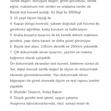
Sertlik değeri, dönüşüm değeri, girinti görüntüsü, sertlik
eğrisi, maksimum-min verileri ve ortalama veriler vb.
Büyük test kuvveti aralığı: 62.5kgf ila 3000kgf
3. 10 çeşit ölçüm ölçeği ile
4. Kapalı döngü kontrolü, yüksek doğruluk yük hücresi ile,
gerekmez ağırlıklar, kolay kurulum ve kalibrasyon.
5. Araba boyama tasarımı ile bir kerelik döküm makinesi
gövdesi, yapı daha kararlı ve daha güzel görünüyor
6. Büyük test alanı: 135mm derinlik ve 200mm yükseklik.
7. Çift dokunmatik ekran tasarımı, yazılım ve makine
bağımsız olarak çalışabilir.
Ön dokunmatik ekrandan test kuvveti, bekleme süresi vb.
Set, dijital mercek sertlik değeri ile ölçüm ön dokunmatik
ekranda görüntülenecektir; Yan dokunmatik ekran
bilgisayarı da girinti otomatik ölçüm ve test raporu üretimi
yapabilir.
8. Modüler Tasarım, Kolay Bakım
9. Düşük gürültü testi işlemi, uygun çalışma
Araştırma laboratuvarlarında, okul, sanayi tesisi vb.