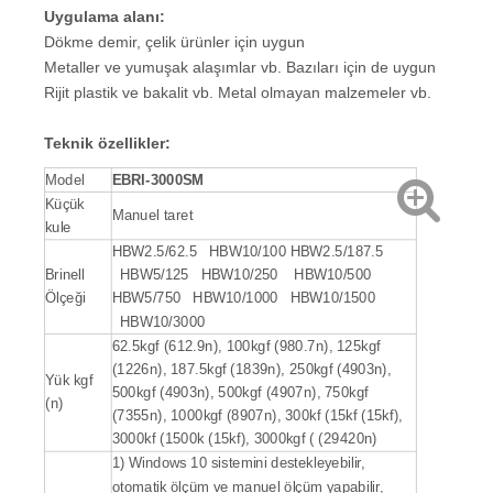
Uygulama alanı:
Dökme demir, çelik ürünler için uygun
Metaller ve yumuşak alaşımlar vb. Bazıları için de uygun
Rijit plastik ve bakalit vb. Metal olmayan malzemeler vb.
Teknik özellikler
:
Model
EBRI-3000
SM
Küçük
Manuel taret
kule
HBW2.5/62.5 HBW10/100 HBW2.5/187.5
Brinell
HBW5/125 HBW10/250 HBW10/500
Ölçeği
HBW5/750 HBW10/1000 HBW10/1500
HBW10/3000
62.5kgf (612.9n), 100kgf (980.7n), 125kgf
(1226n), 187.5kgf (1839n), 250kgf (4903n),
Yük kgf
500kgf (4903n), 500kgf (4907n), 750kgf
(n)
(7355n), 1000kgf (8907n), 300kf (15kf (15kf),
3000kf (1500k (15kf), 3000kgf ( (29420n)
1) Windows 10 sistemini destekleyebilir,
otomatik ölçüm ve manuel ölçüm yapabilir,