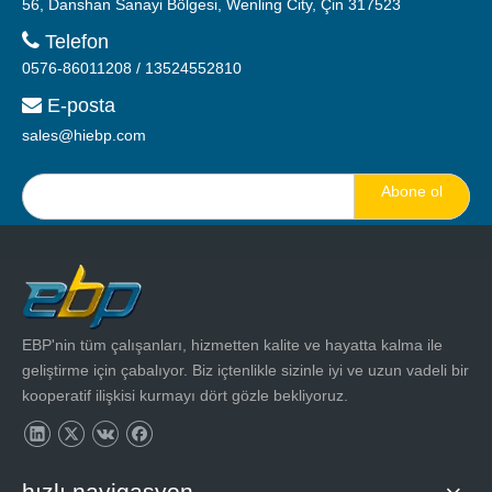
56, Danshan Sanayi Bölgesi, Wenling City, Çin 317523

Telefon
0576-86011208 / 13524552810
E-posta

sales@hiebp.com
Abone ol
EBP'nin tüm çalışanları, hizmetten kalite ve hayatta kalma ile
geliştirme için çabalıyor. Biz içtenlikle sizinle iyi ve uzun vadeli bir
kooperatif ilişkisi kurmayı dört gözle bekliyoruz.
hızlı navigasyon