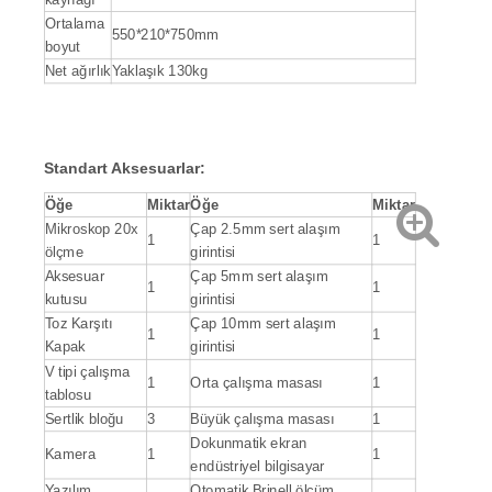
Ortalama
550*210*750mm
boyut
Net ağırlık
Yaklaşık 130kg
Standart
Aksesuarlar
:
Öğe
Miktar
Öğe
Miktar
Mikroskop 20x
Çap 2.5mm sert alaşım
1
1
ölçme
girintisi
Aksesuar
Çap 5mm sert alaşım
1
1
kutusu
girintisi
Toz Karşıtı
Çap 10mm sert alaşım
1
1
Kapak
girintisi
V tipi çalışma
1
Orta çalışma masası
1
tablosu
Sertlik bloğu
3
Büyük çalışma masası
1
Dokunmatik ekran
Kamera
1
1
endüstriyel bilgisayar
Yazılım
Otomatik Brinell ölçüm