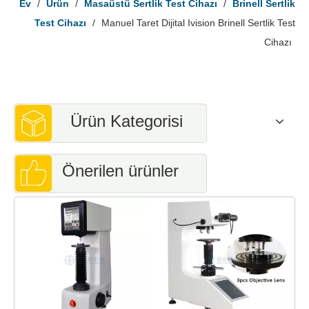
Ev
/
Ürün
/
Masaüstü Sertlik Test Cihazı
/
Brinell Sertlik
Test Cihazı
/
Manuel Taret Dijital Ivision Brinell Sertlik Test
Cihazı
Ürün Kategorisi
Önerilen ürünler
S