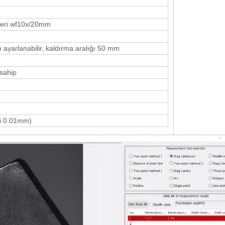
leri wf10x/20mm
ayarlanabilir, kaldırma aralığı 50 mm
 sahip
ri 0.01mm)