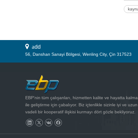
kayn
 a
dd
56, Danshan Sanayi Bölgesi, Wenling City, Çin 317523
EBP'nin tüm çalışanları, hizmetten kalite ve hayatta kalma
ile geliştirme için çabalıyor. Biz içtenlikle sizinle iyi ve uzun
vadeli bir kooperatif ilişkisi kurmayı dört gözle bekliyoruz.