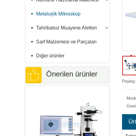
Metalurjik Mikroskop
Tahribatsız Muayene Aletleri
Sarf Malzemesi ve Parçaları
Diğer ürünler
Önerilen ürünler
Paylaş:
Ekonomik 
Mod
Üret
Ür