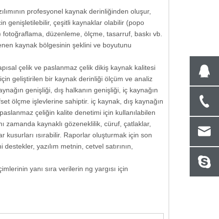
zılımının profesyonel kaynak derinliğinden oluşur,
genişletilebilir, çeşitli kaynaklar olabilir (popo
ler) fotoğraflama, düzenleme, ölçme, tasarruf, baskı vb.
ilenen kaynak bölgesinin şeklini ve boyutunu
apısal çelik ve paslanmaz çelik dikiş kaynak kalitesi
in geliştirilen bir kaynak derinliği ölçüm ve analiz
kaynağın genişliği, dış halkanın genişliği, iç kaynağın
ofset ölçme işlevlerine sahiptir. iç kaynak, dış kaynağın
paslanmaz çeliğin kalite denetimi için kullanılabilen
ynı zamanda kaynaklı gözeneklilik, cüruf, çatlaklar,
usurları ısırabilir. Raporlar oluşturmak için son
 destekler, yazılım metnin, cetvel satırının,
imlerinin yanı sıra verilerin ng yargısı için