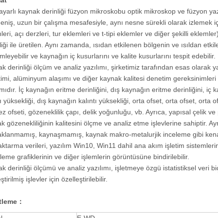
at
sayarlı kaynak derinliği füzyon mikroskobu optik mikroskop ve füzyon ya
geniş, uzun bir çalışma mesafesiyle, aynı nesne sürekli olarak izlemek için 
leri, açı derzleri, tur eklemleri ve t-tipi eklemler ve diğer şekilli eklem
liği ile üretilen. Aynı zamanda, ısıdan etkilenen bölgenin ve ısıldan etk
mleyebilir ve kaynağın iç kusurlarını ve kalite kusurlarını tespit edebilir.
k derinliği ölçüm ve analiz yazılımı, şirketimiz tarafından esas olarak y
imi, alüminyum alaşımı ve diğer kaynak kalitesi denetim gereksinimleri iç
ımıdır. İç kaynağın eritme derinliğini, dış kaynağın eritme derinliğini, iç 
tı yüksekliği, dış kaynağın kalıntı yüksekliği, orta ofset, orta ofset, orta 
z ofseti, gözeneklilik çapı, delik yoğunluğu, vb. Ayrıca, yapısal çelik ve 
k gözenekliliğinin kalitesini ölçme ve analiz etme işlevlerine sahiptir. A
klanmamış, kaynaşmamış, kaynak makro-metalurjik inceleme gibi kenar k
aktarma verileri, yazılım Win10, Win11 dahil ana akım işletim sistemlerini
tleme grafiklerinin ve diğer işlemlerin görüntüsüne bindirilebilir.
k derinliği ölçümü ve analiz yazılımı, işletmeye özgü istatistiksel veri biç
ştirilmiş işlevler için özelleştirilebilir.
tleme
：