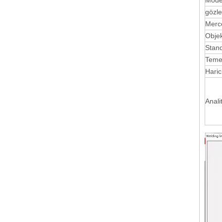
Mode
gözl
Merc
Objek
Stand
Teme
Haric
Anali