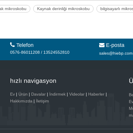
ak mikroskobu
Kaynak derinliği mikroskobu
bilgisayarlı mikr

Telefon
E-posta

0576-86011208 / 13524552810
sales@hiebp.com
hızlı navigasyon
Ü
Ev
|
Ürün
|
Davalar
|
İndirmek
|
Videolar
|
Haberler
|
Be
Hakkımızda
|
İletişim
Ev
Me
ma