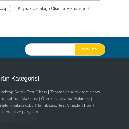
oskop
Kaynak Uzunluğu Ölçümü Mikroskop
Abone ol
rün Kategorisi
nchtop Sertlik Test Cihazı
|
Taşınabilir sertlik test cihazı
|
rensel Test Makinesi
|
Örnek Hazırlama Makinesi
|
talurji mikroskobu
|
Tahribatsız Test Cihazları
|
Sarf
lzemesi ve parçaları