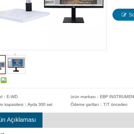
So
Dijital Brinell Sertlik Test
Kameralı Taşınabilir Brinell Girinti Ölç
Cihazı eBRI-3000
ve Analiz Yazılımı
el：
E-WD
ürün markası：
EBP INSTRUME
im kapasitesi：
Ayda 300 set
Ödeme şartları：
T/T önceden
ün Açıklaması