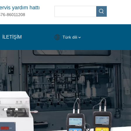
ervis yardım hattı
576-86011208
İLETİŞİM
Türk dili