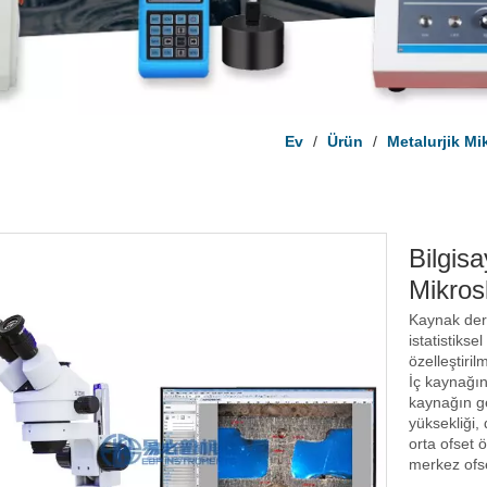
Ev
/
Ürün
/
Metalurjik M
Bilgisa
Mikro
Kaynak deri
istatistikse
özelleştirilm
İç kaynağın 
kaynağın gen
yüksekliği, 
orta ofset 
merkez ofse