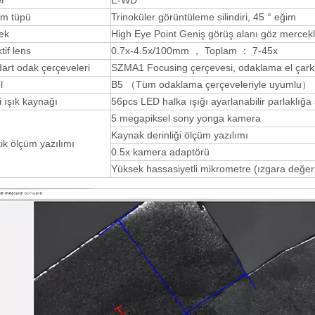
l
E-WD
em tüpü
Trinoküler görüntüleme silindiri, 45 ° eğim
ek
High Eye Point Geniş görüş alanı göz mercek
tif lens
0.7x-4.5x/100mm ， Toplam ： 7-45x
art odak çerçeveleri
SZMA1 Focusing çerçevesi, odaklama el çarkı 
l
B5 （Tüm odaklama çerçeveleriyle uyumlu）
i ışık kaynağı
56pcs LED halka ışığı ayarlanabilir parlaklığa
5 megapiksel sony yonga kamera
Kaynak derinliği ölçüm yazılımı
tik ölçüm yazılımı
0.5x kamera adaptörü
Yüksek hassasiyetli mikrometre (ızgara değe