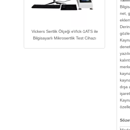
Talim
Bilgi
net, 
eklem
Derin
well Sertlik
Vickers Sertlik Ölçeği eVIck-1ATS ile
gözle
C
Bilgisayarlı Mikrosertlik Test Cihazı
Kayna
denet
yazıl
kalın
merke
kayna
kayna
dışa 
işare
Kayna
özelle
S
öze