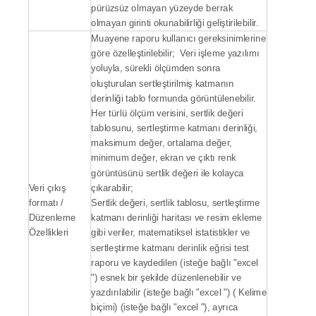
pürüzsüz olmayan yüzeyde berrak
olmayan girinti okunabilirliği geliştirilebilir.
Muayene raporu kullanıcı gereksinimlerine
göre özelleştirilebilir; Veri işleme yazılımı
yoluyla, sürekli ölçümden sonra
oluşturulan sertleştirilmiş katmanın
derinliği tablo formunda görüntülenebilir.
Her türlü ölçüm verisini, sertlik değeri
tablosunu, sertleştirme katmanı derinliği,
maksimum değer, ortalama değer,
minimum değer, ekran ve çıktı renk
görüntüsünü sertlik değeri ile kolayca
Veri çıkış
çıkarabilir;
formatı /
Sertlik değeri, sertlik tablosu, sertleştirme
Düzenleme
katmanı derinliği haritası ve resim ekleme
Özellikleri
gibi veriler, matematiksel istatistikler ve
sertleştirme katmanı derinlik eğrisi test
raporu ve kaydedilen (isteğe bağlı "excel
") esnek bir şekilde düzenlenebilir ve
yazdırılabilir (isteğe bağlı "excel ") ( Kelime
biçimi) (isteğe bağlı "excel "), ayrıca