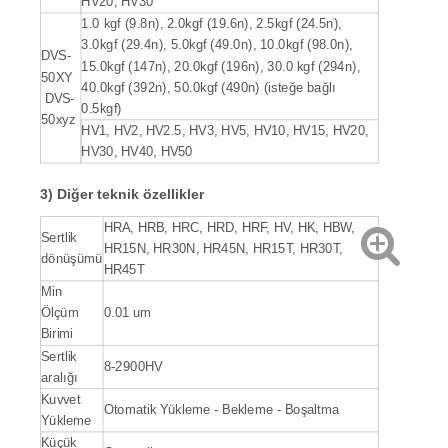
HV20, HV30
1.0 kgf (9.8n), 2.0kgf (19.6n), 2.5kgf (24.5n),
3.0kgf (29.4n), 5.0kgf (49.0n), 10.0kgf (98.0n),
DVS-
15.0kgf (147n), 20.0kgf (196n), 30.0 kgf (294n),
50XY
40.0kgf (392n), 50.0kgf (490n) (isteğe bağlı
DVS-
0.5kgf)
50xyz
HV1, HV2, HV2.5, HV3, HV5, HV10, HV15, HV20,
HV30, HV40, HV50
3) Diğer teknik özellikler
HRA, HRB, HRC, HRD, HRF, HV, HK, HBW,
Sertlik
HR15N, HR30N, HR45N, HR15T, HR30T,
dönüşümü
HR45T
Min
Ölçüm
0.01 um
Birimi
Sertlik
8-2900HV
aralığı
Kuvvet
Otomatik Yükleme - Bekleme - Boşaltma
Yükleme
Küçük