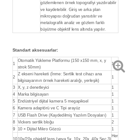
gözlemlenen örnek topografiyi yazdırabilir
ve kaydetebilir. Giriş ve arka plan
mikroyapısı doğrudan yansıtılır ve
metalografik analiz ve gözlem farklı
büyütme objektif lens altında yapılır.
Standart aksesuarlar:
Otomatik Yükleme Platformu (150 x150 mm, x, y
1
1
strok 50mm)
Z ekseni hareketi (İnme: Sertlik test cihazı ana
2
1
bilgisayarının örnek hareketi aralığı, yerleşik)
3
X, y, z denetleyici
1
4
Marka bilgisayarı
1
5
Endüstriyel dijital kamera 5 megapiksel
1
6
Kamera adaptörü ve C Tipi arayüz
1
7
USB Flash Drive (Kaydedilmiş Yazılım Dosyaları)
1
8
Vickers sertlik bloğu
2
9
10 × Dijital Mikro Gözcü
1
Her
10
10x/20x objektif lens (veya 5x, 10x, 20x, 40x Seç 3)