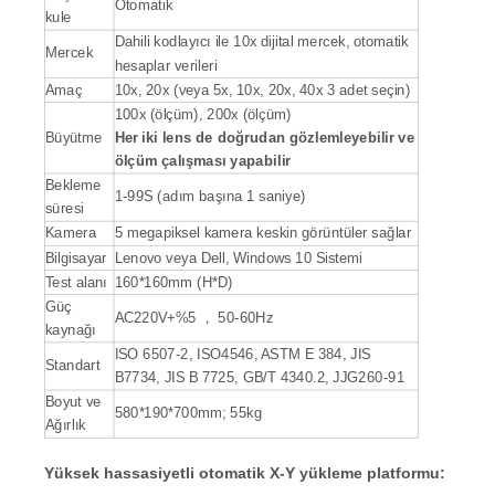
Otomatik
kule
Dahili kodlayıcı ile 10x dijital mercek, otomatik
Mercek
hesaplar verileri
Amaç
10x, 20x (veya 5x, 10x, 20x, 40x 3 adet seçin)
100x (ölçüm), 200x (ölçüm)
Büyütme
Her iki lens de doğrudan gözlemleyebilir ve
ölçüm çalışması yapabilir
Bekleme
1-99S (adım başına 1 saniye)
süresi
Kamera
5 megapiksel kamera keskin görüntüler sağlar
Bilgisayar
Lenovo veya Dell, Windows 10 Sistemi
Test alanı
160*160mm (H*D)
Güç
AC220V+%5 ， 50-60Hz
kaynağı
ISO 6507-2, ISO4546, ASTM E 384, JIS
Standart
B7734, JIS B 7725, GB/T 4340.2, JJG260-91
Boyut ve
580*190*700mm; 55kg
Ağırlık
Yüksek hassasiyetli otomatik X-Y yükleme platformu: