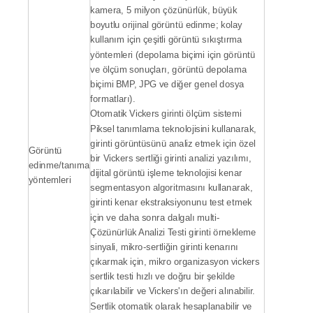
kamera, 5 milyon çözünürlük, büyük
boyutlu orijinal görüntü edinme; kolay
kullanım için çeşitli görüntü sıkıştırma
yöntemleri (depolama biçimi için görüntü
ve ölçüm sonuçları, görüntü depolama
biçimi BMP, JPG ve diğer genel dosya
formatları).
Otomatik Vickers girinti ölçüm sistemi
Piksel tanımlama teknolojisini kullanarak,
girinti görüntüsünü analiz etmek için özel
Görüntü
bir Vickers sertliği girinti analizi yazılımı,
edinme/tanıma
dijital görüntü işleme teknolojisi kenar
yöntemleri
segmentasyon algoritmasını kullanarak,
girinti kenar ekstraksiyonunu test etmek
için ve daha sonra dalgalı multi-
Çözünürlük Analizi Testi girinti örnekleme
sinyali, mikro-sertliğin girinti kenarını
çıkarmak için, mikro organizasyon vickers
sertlik testi hızlı ve doğru bir şekilde
çıkarılabilir ve Vickers'ın değeri alınabilir.
Sertlik otomatik olarak hesaplanabilir ve