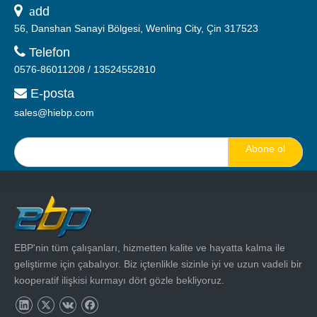
 a
dd
56, Danshan Sanayi Bölgesi, Wenling City, Çin 317523

Telefon
0576-86011208 / 13524552810
E-posta

sales@hiebp.com
Abone ol
EBP'nin tüm çalışanları, hizmetten kalite ve hayatta kalma ile
geliştirme için çabalıyor. Biz içtenlikle sizinle iyi ve uzun vadeli bir
kooperatif ilişkisi kurmayı dört gözle bekliyoruz.