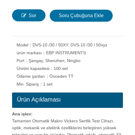
Sor
Soru Çubuğuna Ekle
Model：
DVS-10 /30 / 50XY; DVS-10 /30 / 50xyz
ürün markası：
EBP INSTRUMENTS
Port：
Şangay, Shenzhen, Ningbo
Üretim kapasitesi：
100 set
Ödeme şartları：
Önceden TT
Min. Sipariş：
1 set
Ürün Açıklaması
Ana işlev:
Tamamen Otomatik Makro Vickers Sertlik Test Cihazı,
optik, mekanik ve elektrik özelliklerini birleştiren yüksek
teknoloji ve yeni bir üründür. Otomatik odağı, otomatik XY