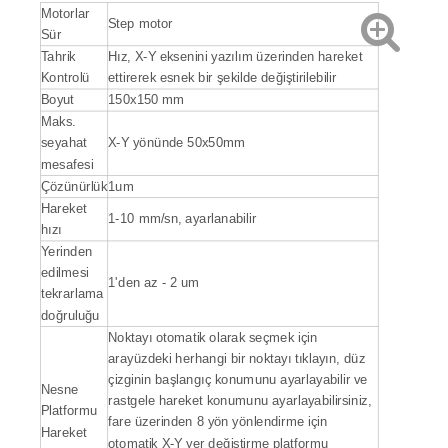
Motorlar
Step motor
Sür
Tahrik
Hız, X-Y eksenini yazılım üzerinden hareket
Kontrolü
ettirerek esnek bir şekilde değiştirilebilir
Boyut
150x150 mm
Maks.
seyahat
X-Y yönünde 50x50mm
mesafesi
Çözünürlük
1um
Hareket
1-10 mm/sn, ayarlanabilir
hızı
Yerinden
edilmesi
1'den az - 2 um
tekrarlama
doğruluğu
Noktayı otomatik olarak seçmek için
arayüzdeki herhangi bir noktayı tıklayın, düz
çizginin başlangıç ​​konumunu ayarlayabilir ve
Nesne
rastgele hareket konumunu ayarlayabilirsiniz,
Platformu
fare üzerinden 8 yön yönlendirme için
Hareket
otomatik X-Y yer değiştirme platformu