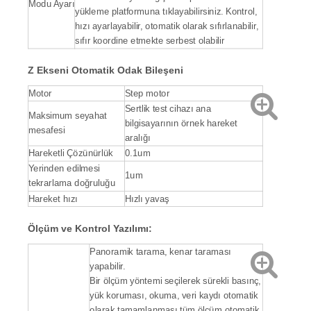
Modu Ayarı
yükleme platformuna tıklayabilirsiniz. Kontrol,
hızı ayarlayabilir, otomatik olarak sıfırlanabilir,
sıfır koordine etmekte serbest olabilir
Z Ekseni Otomatik Odak Bileşeni
Motor
Step motor
Sertlik test cihazı ana
Maksimum seyahat
bilgisayarının örnek hareket
mesafesi
aralığı
Hareketli Çözünürlük
0.1um
Yerinden edilmesi
1um
tekrarlama doğruluğu
Hareket hızı
Hızlı yavaş
Ölçüm ve Kontrol Yazılımı:
Panoramik tarama, kenar taraması
yapabilir.
Bir ölçüm yöntemi seçilerek sürekli basınç,
yük koruması, okuma, veri kaydı otomatik
olarak tamamlanması tüm ölçüm otomatik