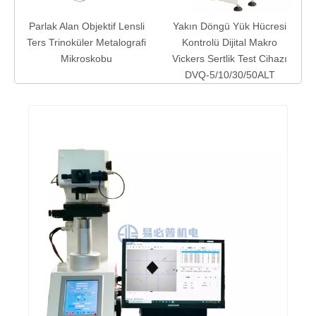
Parlak Alan Objektif Lensli
Yakın Döngü Yük Hücresi
ma
Ters Trinoküler Metalografi
Kontrolü Dijital Makro
Mikroskobu
Vickers Sertlik Test Cihazı
DVQ-5/10/30/50ALT