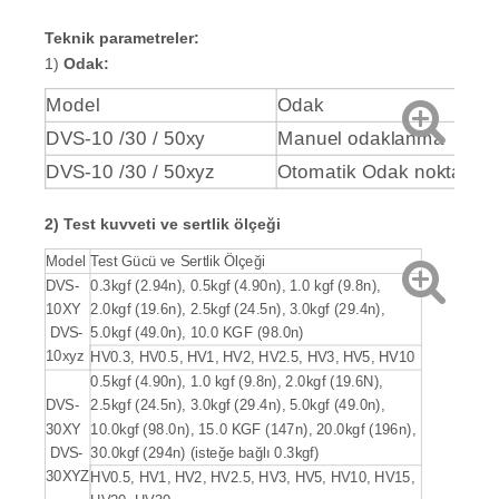
Teknik parametreler:
1)
Odak:
Model
Odak
DVS-10 /30 / 50xy
Manuel odaklanma
DVS-10 /30 / 50xyz
Otomatik Odak noktası
2) Test kuvveti ve sertlik ölçeği
Model
Test Gücü ve Sertlik Ölçeği
DVS-
0.3kgf (2.94n), 0.5kgf (4.90n), 1.0 kgf (9.8n),
10XY
2.0kgf (19.6n), 2.5kgf (24.5n), 3.0kgf (29.4n),
DVS-
5.0kgf (49.0n), 10.0 KGF (98.0n)
10xyz
HV0.3, HV0.5, HV1, HV2, HV2.5, HV3, HV5, HV10
0.5kgf (4.90n), 1.0 kgf (9.8n), 2.0kgf (19.6N),
DVS-
2.5kgf (24.5n), 3.0kgf (29.4n), 5.0kgf (49.0n),
30XY
10.0kgf (98.0n), 15.0 KGF (147n), 20.0kgf (196n),
DVS-
30.0kgf (294n) (isteğe bağlı 0.3kgf)
30XYZ
HV0.5, HV1, HV2, HV2.5, HV3, HV5, HV10, HV15,