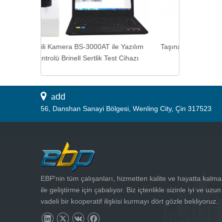
le Yazılım
Taşınabilir Kameralı Brinell Girinti Ölçüm
st Cihazı
ve Analiz Yazılımı
 a
dd
56, Danshan Sanayi Bölgesi, Wenling City, Çin 317523
EBP'nin tüm çalışanları, hizmetten kalite ve hayatta kalma
ile geliştirme için çabalıyor. Biz içtenlikle sizinle iyi ve uzun
vadeli bir kooperatif ilişkisi kurmayı dört gözle bekliyoruz.