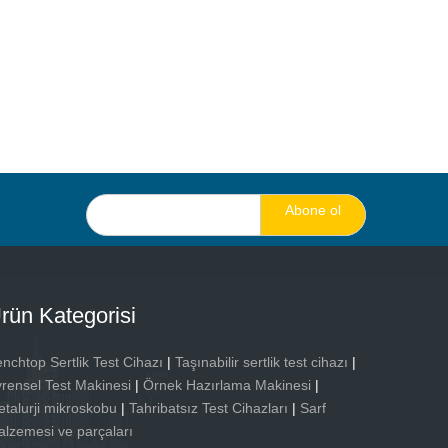
Abone ol
rün Kategorisi
nchtop Sertlik Test Cihazı
|
Taşınabilir sertlik test cihazı
|
rensel Test Makinesi
|
Örnek Hazırlama Makinesi
|
talurji mikroskobu
|
Tahribatsız Test Cihazları
|
Sarf
lzemesi ve parçaları