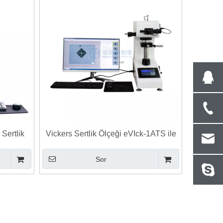
Sertlik
Vickers Sertlik Ölçeği eVIck-1ATS ile
Bilgisayarlı Mikrosertlik Test Cihazı
Sor