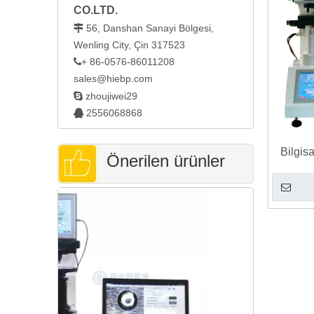
CO.LTD.
56, Danshan Sanayi Bölgesi,

Wenling City, Çin 317523
+ 86-0576-86011208

sales@hiebp.com

zhoujiwei29
2556068868

Bilgis
Önerilen ürünler
Ser
Kameralı Taş