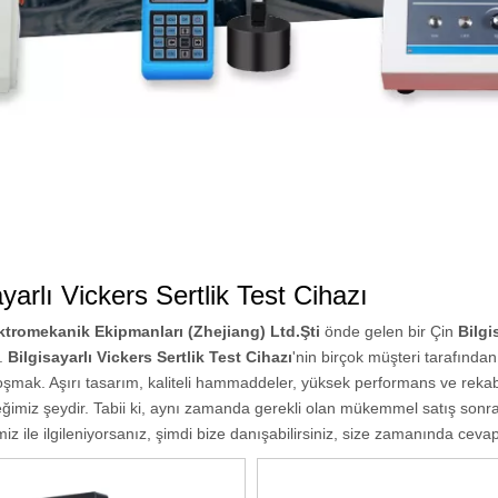
ayarlı Vickers Sertlik Test Cihazı
tromekanik Ekipmanları (Zhejiang) Ltd.Şti
önde gelen bir Çin
Bilgi
ı.
Bilgisayarlı Vickers Sertlik Test Cihazı
'nin birçok müşteri tarafında
şmak. Aşırı tasarım, kaliteli hammaddeler, yüksek performans ve rekabetç
ğimiz şeydir. Tabii ki, aynı zamanda gerekli olan mükemmel satış sonra
miz ile ilgileniyorsanız, şimdi bize danışabilirsiniz, size zamanında ceva