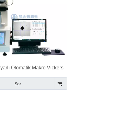
ayarlı Otomatik Makro Vickers
tlik Test Cihazı HV Ölçeği
Sor
ınabilir Brinell Girinti Ölçüm
Digital Rockwell Brinell Vickers kombi
ve Analiz Yazılımı
Universal Sertlik Test Cihazı