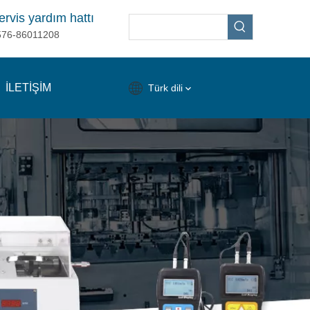
ervis yardım hattı
576-86011208
İLETİŞİM
Türk dili