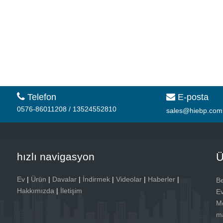

Telefon
E-posta

0576-86011208 / 13524552810
sales@hiebp.com
hızlı navigasyon
Ü
Ev
|
Ürün
|
Davalar
|
İndirmek
|
Videolar
|
Haberler
|
Be
Hakkımızda
|
İletişim
Ev
Me
ma