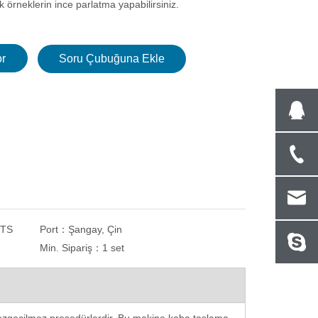
k örneklerin ince parlatma yapabilirsiniz.
r
Soru Çubuğuna Ekle
NTS
Port：
Şangay, Çin
Min. Sipariş：
1 set
Yüksek Çözünürlüklü Otomatik Odaklı
Otomatik Makro Vick
Video Ölçüm Mikroskobu
Cihazı Motorlu