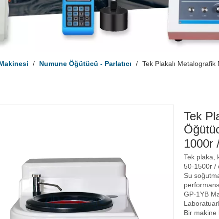
Makinesi
/
Numune Öğütücü - Parlatıcı
/
Tek Plakalı Metalografi
Tek Pl
Öğütüc
1000r 
Tek plaka, 
50-1500r / 
Su soğutma 
performansı
GP-1YB Man
Laboratuarl
Bir makine