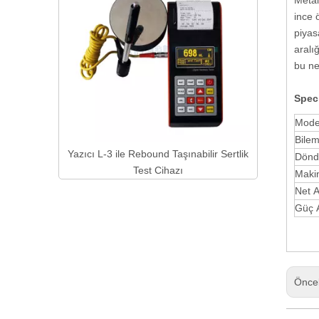
Metal
ince 
piyas
aralı
bu ne
S
pec
Mode
Bilem
 ile Yüksek
Yazıcı L-3 ile Rebound Taşınabilir Sertlik
Dönd
est Cihazı
Test Cihazı
Makin
Net A
Güç 
Önce