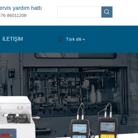
ervis yardım hattı
576-86011208
İLETİŞİM
Türk dili