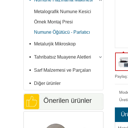
Metalografik Numune Kesici
Örnek Montaj Presi
Numune Öğütücü - Parlatıcı
Metalurjik Mikroskop
Tahribatsız Muayene Aletleri
Sarf Malzemesi ve Parçaları
Paylaş:
Diğer ürünler
Mod
Önerilen ürünler
Üret
Ür
Otomati
Parçalar 