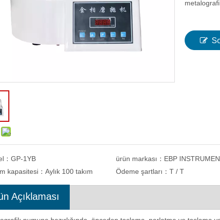
metalografi
So
el：
GP-1YB
ürün markası：
EBP INSTRUME
im kapasitesi：
Aylık 100 takım
Ödeme şartları：
T / T
ün Açıklaması
k Programlanabilir Metal
Tek Plakalı Metalografik Numune
Kesme Makinesi İş Parçası
Öğütücü Parlatıcı Kademesiz Hız 50-