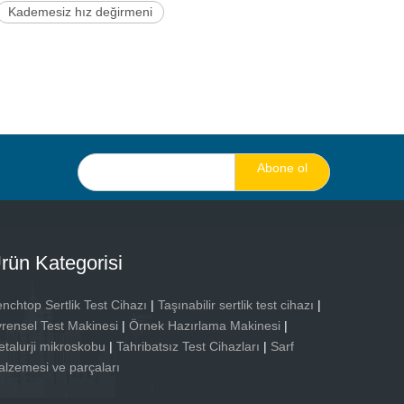
Kademesiz hız değirmeni
Abone ol
rün Kategorisi
nchtop Sertlik Test Cihazı
|
Taşınabilir sertlik test cihazı
|
rensel Test Makinesi
|
Örnek Hazırlama Makinesi
|
talurji mikroskobu
|
Tahribatsız Test Cihazları
|
Sarf
lzemesi ve parçaları