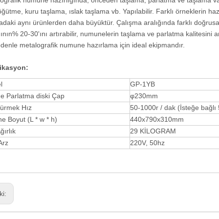
ografik numune hazırlığında, önceden taşlama, parlatma ve taşlama v
Numune Kesici
1000r / dak
öğütme, kuru taşlama, ıslak taşlama vb. Yapılabilir. Farklı örneklerin hazı
adaki aynı ürünlerden daha büyüktür. Çalışma aralığında farklı doğrusal
ğının% 20-30'ını artırabilir, numunelerin taşlama ve parlatma kalitesini a
denle metalografik numune hazırlama için ideal ekipmandır.
ikasyon
:
l
GP-1YB
e Parlatma diski Çap
φ230mm
ürmek Hız
50-1000r / dak (İsteğe bağlı
e Boyut (L * w * h)
440x790x310mm
ğırlık
29 KİLOGRAM
Arz
220V, 50hz
ki: