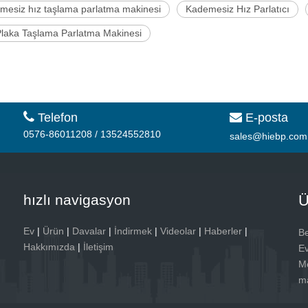
mesiz hız taşlama parlatma makinesi
Kademesiz Hız Parlatıcı
Plaka Taşlama Parlatma Makinesi

Telefon
E-posta

0576-86011208 / 13524552810
sales@hiebp.com
hızlı navigasyon
Ü
Ev
|
Ürün
|
Davalar
|
İndirmek
|
Videolar
|
Haberler
|
Be
Hakkımızda
|
İletişim
Ev
Me
ma