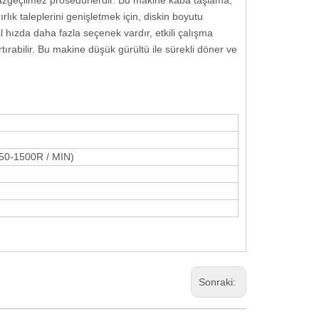
azgeçilmez prosedürlerdir. Bu makine kaba taşlama,
rlık taleplerini genişletmek için, diskin boyutu
 hızda daha fazla seçenek vardır, etkili çalışma
rtırabilir. Bu makine düşük gürültü ile sürekli döner ve
 50-1500R / MIN)
Sonraki: