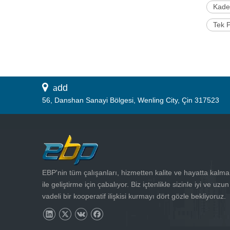
Kade
Tek 
 a
dd
56, Danshan Sanayi Bölgesi, Wenling City, Çin 317523
EBP'nin tüm çalışanları, hizmetten kalite ve hayatta kalma
ile geliştirme için çabalıyor. Biz içtenlikle sizinle iyi ve uzun
vadeli bir kooperatif ilişkisi kurmayı dört gözle bekliyoruz.