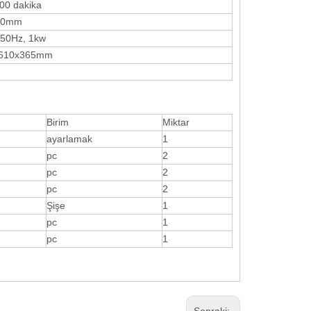
00 dakika
50mm
 50Hz, 1kw
610x365mm
Birim
Miktar
ayarlamak
1
pc
2
pc
2
pc
2
Şişe
1
pc
1
pc
1