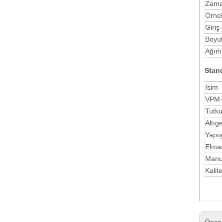
Zama
Örne
Giriş
Boyu
Ağırl
Stan
İsim
VPM-
Tutk
Altıg
Yapış
Elmas
Manue
Kalite