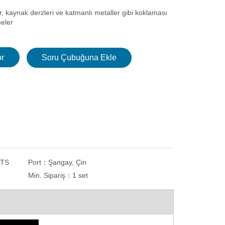
r, kaynak derzleri ve katmanlı metaller gibi koklaması
eler
r
Soru Çubuğuna Ekle
NTS
Port：
Şangay, Çin
Min. Sipariş：
1 set
LL
Hızlı Sıkıştırma Cihazlı Otomatik
İki Plakalı Kaba ve
Metalografik Numune Kesme Makinesi
Taşlama Parl