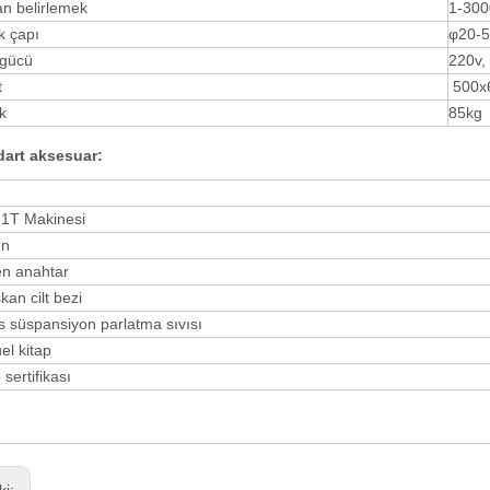
n belirlemek
1-300
k çapı
φ20-
 gücü
220v,
t
500x
ık
85kg
dart aksesuar:
1T Makinesi
un
en anahtar
kan cilt bezi
 süspansiyon parlatma sıvısı
l kitap
 sertifikası