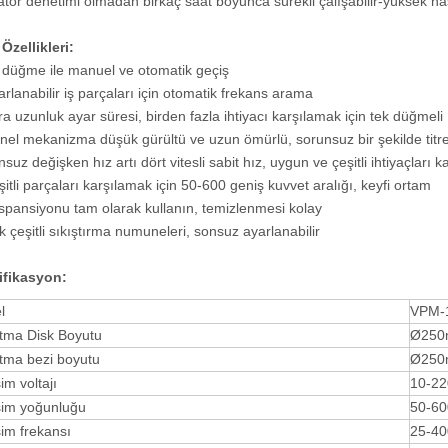
tör denetimi olmadan birkaç saat boyunca sürekli çalışabilir-yüksek hass
Özellikleri:
r düğme ile manuel ve otomatik geçiş
arlanabilir iş parçaları için otomatik frekans arama
tra uzunluk ayar süresi, birden fazla ihtiyacı karşılamak için tek düğmeli
nel mekanizma düşük gürültü ve uzun ömürlü, sorunsuz bir şekilde titre
suz değişken hız artı dört vitesli sabit hız, uygun ve çeşitli ihtiyaçları k
şitli parçaları karşılamak için 50-600 geniş kuvvet aralığı, keyfi ortam
spansiyonu tam olarak kullanın, temizlenmesi kolay
k çeşitli sıkıştırma numuneleri, sonsuz ayarlanabilir
ifikasyon:
l
VPM-
tma Disk Boyutu
Ø25
tma bezi boyutu
Ø25
şim voltajı
10-2
şim yoğunluğu
50-60
şim frekansı
25-4