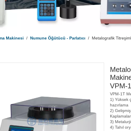
ma Makinesi
/
Numune Öğütücü - Parlatıcı
/
Metalografik Titreşim
Metalog
Makine
VPM-
VPM-1T Meta
1) Yüksek 
hazırlama
2) Gelişmiş
Kaplamalar
3) Metalurji
4) Tahıl or