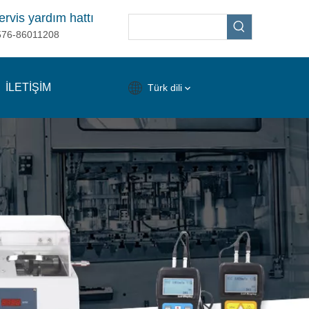
ervis yardım hattı
576-86011208
İLETİŞİM
Türk dili