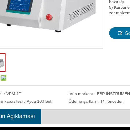
hazırlığı
5) Karbürle
zor malzem
So
el：
VPM-1T
ürün markası：
EBP INSTRUME
im kapasitesi：
Ayda 100 Set
Ödeme şartları：
T/T önceden
ün Açıklaması
CD Ekranlı Çok Fonksiyonlu
ELDE TUTULAN MANYETİK BRINE
kro Vickers Sertlik Test Cihazı
SERTLİK TEST CİHAZI