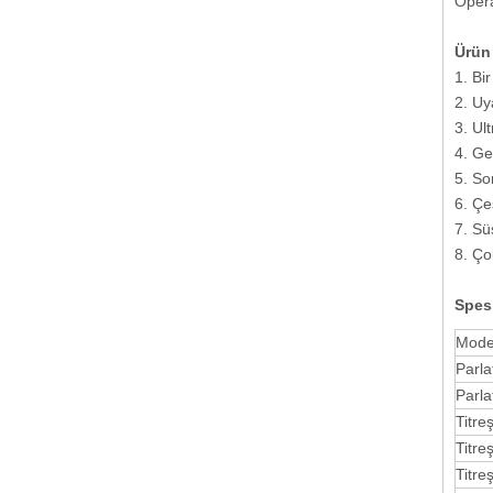
Opera
Ürün 
1. Bi
2. Uy
3. Ul
4. Ge
5. Son
6. Çe
7. Sü
8. Ço
Spes
Mode
Parla
Parla
Titre
Titre
Titre