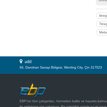
Önce
titreş
Titre
Metal
 a
dd
56, Danshan Sanayi Bölgesi, Wenling City, Çin 317523
EBP'nin tüm çalışanları, hizmetten kalite ve hayatta kalma
ile geliştirme için çabalıyor. Biz içtenlikle sizinle iyi ve uzun