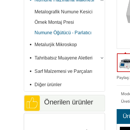
Metalografik Numune Kesici
Örnek Montaj Presi
Numune Öğütücü - Parlatıcı
Metalurjik Mikroskop
Tahribatsız Muayene Aletleri
Sarf Malzemesi ve Parçaları
Paylaş:
Diğer ürünler
Mod
Önerilen ürünler
Üret
Ür
Yazılım ve Kamera ile Gelişmiş Dijital
Geniş L
Evrensel Sertlik Test Sistemi BRV-
Dijital Mi