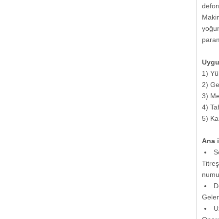
defor
Makin
yoğun
param
Uygu
1) Yü
2) Ge
3) Me
4) Ta
5) Ka
Ana i
So
Titre
numun
De
Gelen
Uz