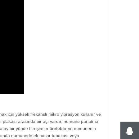
ak için yüksek frekanslı mikro vibrasyon kullanır ve
şim plakası arasında bir açı vardır, numune parlatma
atay bir yönde titreşimler üretebilir ve numunenin
ırasında numunede ek hasar tabakası veya