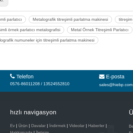
ki:
imli parlatıcı
Metalografik titreşimli parlatma makinesi
titreşim
şimli örnek parlatıcı metalografisi
Metal Örnek Titreşimli Parlatıcı
ografik numuneler için titreşimli parlatma makinesi

Telefon
E-posta

0576-86011208 / 13524552810
sales@hiebp.com
hızlı navigasyon
Ü
Ev
|
Ürün
|
Davalar
|
İndirmek
|
Videolar
|
Haberler
|
Be
Hakkımızda
|
İletişim