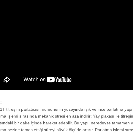
ş:
T titreşim parlatıcısı, numunenin yüzeyinde ışık ve ince parlatma yapm
tma işlemi sırasında mekanik stresi en aza indirir; Yay plakası ile titre
sındaki bir daire içinde hareket edebilir. Bu yapı, neredeyse tamamen y
tma bezine temas ettiği süreyi büyük ölçüde artırır. Parlatma işlemi s