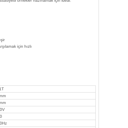
asiyetli örnekler hazırlamak için ideal.
şir
arşılamak için hızlı
1T
0mm
0mm
20V
0
00Hz