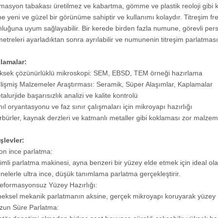
masyon tabakası üretilmez ve kabartma, gömme ve plastik reoloji gibi kusur
e yeni ve güzel bir görünüme sahiptir ve kullanımı kolaydır. Titreşim frek
luğuna uyum sağlayabilir. Bir kerede birden fazla numune, görevli person
etreleri ayarladıktan sonra ayrılabilir ve numunenin titreşim parlatmas
lamalar:
ksek çözünürlüklü mikroskopi: SEM, EBSD, TEM örneği hazırlama
lişmiş Malzemeler Araştırması: Seramik, Süper Alaşımlar, Kaplamalar
talurjide başarısızlık analizi ve kalite kontrolü
hıl oryantasyonu ve faz sınır çalışmaları için mikroyapı hazırlığı
rbürler, kaynak derzleri ve katmanlı metaller gibi koklaması zor malzem
şlevler:
n ince parlatma:
şimli parlatma makinesi, ayna benzeri bir yüzey elde etmek için ideal ola
elerle ultra ince, düşük tanımlama parlatma gerçekleştirir.
formasyonsuz Yüzey Hazırlığı:
eksel mekanik parlatmanın aksine, gerçek mikroyapı koruyarak yüzey 
un Süre Parlatma: