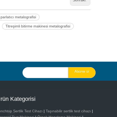
Sonraki:
 parlatıcı metalografisi
Titreşimli bitirme makinesi metalografisi
Abone ol
rün Kategorisi
nchtop Sertlik Test Cihazı
|
Taşınabilir sertlik test cihazı
|