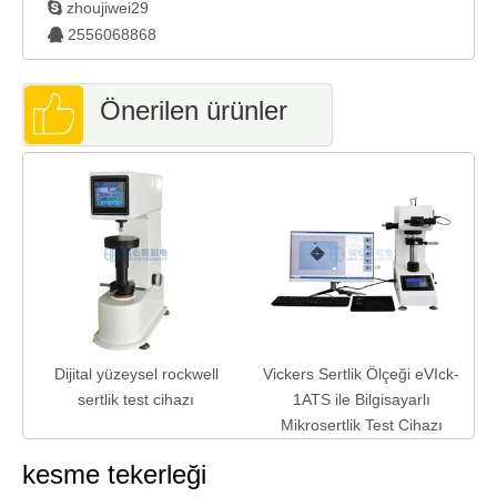

zhoujiwei29
2556068868

Önerilen ürünler
Dijital yüzeysel rockwell
Vickers Sertlik Ölçeği eVIck-
sertlik test cihazı
1ATS ile Bilgisayarlı
Mikrosertlik Test Cihazı
kesme tekerleği