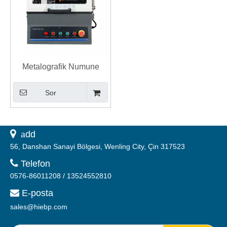
Metalografik Numune
Hazırlama için Aşındırıcı
Sor
Kesici Testereli Manuel
Kesme Makinesi
 a
dd
56, Danshan Sanayi Bölgesi, Wenling City, Çin 317523

Telefon
0576-86011208 / 13524552810
E-posta

sales@hiebp.com