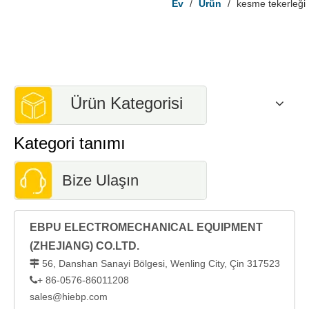
Ev
/
Ürün
/
kesme tekerleği
Ürün Kategorisi
Kategori tanımı
Bize Ulaşın
EBPU ELECTROMECHANICAL EQUIPMENT
(ZHEJIANG) CO.LTD.
56, Danshan Sanayi Bölgesi, Wenling City, Çin 317523

+ 86-0576-86011208

sales@hiebp.com