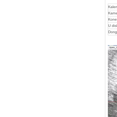
Kale
Kame
Kone
U dis
Dong