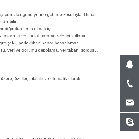
r.
Dijital Vickers Sertlik Test Cihazı Makro
Durometro Barcol Se
ey pürüzlülüğünü yerine getirme koşuluyla, Brinell
Sertlik HV
(Impre
dilebilir.
mlandığından emin olmak için
 tasarrufu ve ithalat parametrelerini kullanın.
gre şekil, parlaklık ve kenar hesaplaması.
losu, veri ve görüntü depolama, veritabanı sorgusu,
ak üzere, özelleştirilebilir ve otomatik olarak