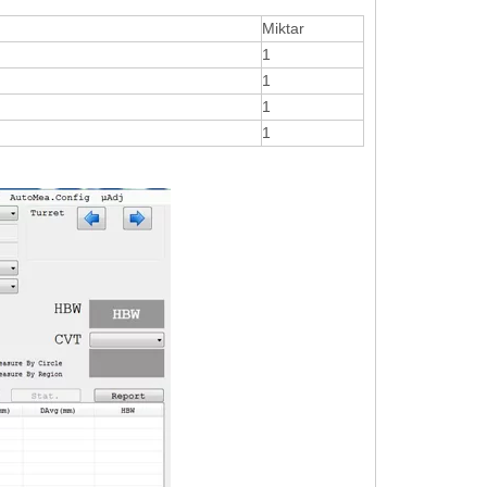
Miktar
1
1
1
1