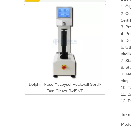
Ana ö
1. Öl
10X Merce
2. Ço
Se
Sertli
3. Pr
4. Pa
5. Do
6. Gü
nitel
7. St
8. St
9. Tes
oluştu
 Direksiyon
Dolphin Nose Yüzeysel Rockwell Sertlik
10. Te
ü
Test Cihazı R-45NT
11. B
12. D
Tekni
Mode