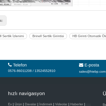
ki:
ll Sertlik İzlenimi
Brinell Sertlik Girintisi
HB Girinti Otomatik Ö

Telefon
E-posta

0576-86011208 / 13524552810
sales@hiebp.com
hızlı navigasyon
Ü
Ev
|
Ürün
|
Davalar
|
İndirmek
|
Videolar
|
Haberler
|
Be