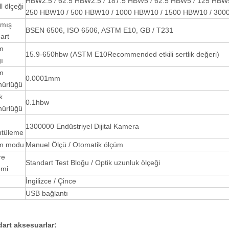
HBW2.5 / 62.5 HBW2.5 / 187.5 HBW5 / 62.5 HBW5 / 125 HBW
ll ölçeği
250 HBW10 / 500 HBW10 / 1000 HBW10 / 1500 HBW10 / 300
nmış
BSEN 6506, ISO 6506, ASTM E10, GB / T231
art
m
15.9-650hbw (ASTM E10Recommended etkili sertlik değeri)
ğı
m
0.0001mm
nürlüğü
k
0.1hbw
nürlüğü
1300000 Endüstriyel Dijital Kamera
ntüleme
m modu
Manuel Ölçü / Otomatik ölçüm
re
Standart Test Bloğu / Optik uzunluk ölçeği
emi
İngilizce / Çince
USB bağlantı
dart aksesuarlar
: