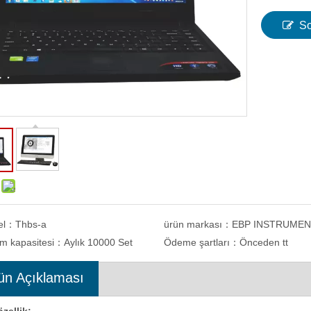
So
el：
Thbs-a
ürün markası：
EBP INSTRUME
im kapasitesi：
Aylık 10000 Set
Ödeme şartları：
Önceden tt
ün Açıklaması