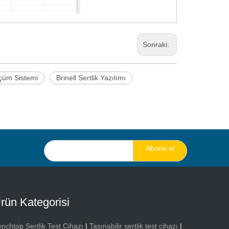
Sonraki:
lçüm Sistemi
Brinell Sertlik Yazılımı
Abone ol
rün Kategorisi
nchtop Sertlik Test Cihazı
|
Taşınabilir sertlik test cihazı
|