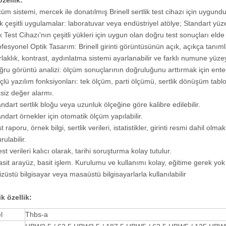
zellik
:
çüm sistemi, mercek ile donatılmış Brinell sertlik test cihazı için uygundu
k ile Dijital Mikro Vickers
HV HK Ölçeği ASTM E 384 ile Micro
k çeşitli uygulamalar: laboratuvar veya endüstriyel atölye; Standart yüz
rtlik Test Cihazları
Vickers Sertlik Makinesi
k Test Cihazı'nın çeşitli yükleri için uygun olan doğru test sonuçları elde e
ofesyonel Optik Tasarım: Brinell girinti görüntüsünün açık, açıkça tanı
rlaklık, kontrast, aydınlatma sistemi ayarlanabilir ve farklı numune yüzey
ğru görüntü analizi: ölçüm sonuçlarının doğruluğunu arttırmak için ente
çlü yazılım fonksiyonları: tek ölçüm, parti ölçümü, sertlik dönüşüm tab
iksiz değer alarmı.
andart sertlik bloğu veya uzunluk ölçeğine göre kalibre edilebilir.
andart örnekler için otomatik ölçüm yapılabilir.
t raporu, örnek bilgi, sertlik verileri, istatistikler, girinti resmi dahil olm
rulabilir.
st verileri kalıcı olarak, tarihi soruşturma kolay tutulur.
asit arayüz, basit işlem. Kurulumu ve kullanımı kolay, eğitime gerek yok
izüstü bilgisayar veya masaüstü bilgisayarlarla kullanılabilir
k özellik
:
l
Thbs-a