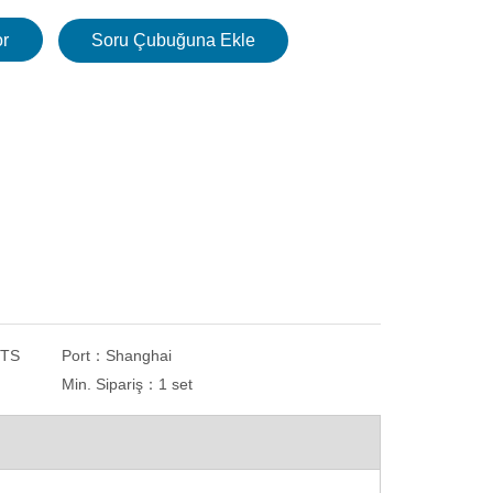
r
Soru Çubuğuna Ekle
NTS
Port：
Shanghai
Min. Sipariş：
1 set