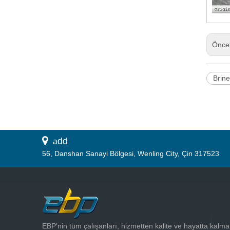
Önce
Brine
 a
dd
56, Danshan Sanayi Bölgesi, Wenling City, Çin 317523
EBP'nin tüm çalışanları, hizmetten kalite ve hayatta kalma