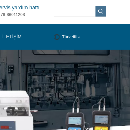
ervis yardım hattı
576-86011208
İLETİŞİM
Türk dili