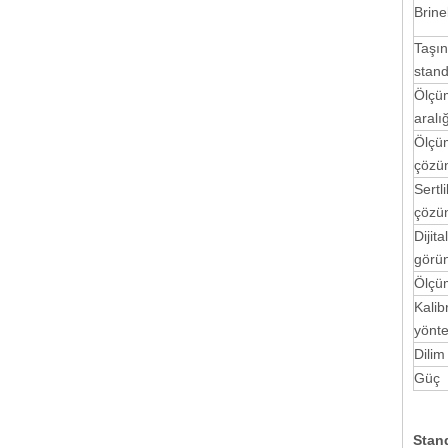
Brine
Taşı
stand
Ölçü
aralı
Ölçü
çözü
Sertli
çözü
Dijital
görü
Ölçü
Kalib
yönt
Dilim
Güç
Stan