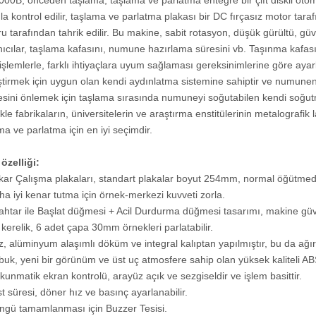
00B, önceden taşlama, taşlama ve parlatma entegre bir çift diskli oto
eBRI-3000MTS
la kontrol edilir, taşlama ve parlatma plakası bir DC fırçasız motor tara
u tarafından tahrik edilir. Bu makine, sabit rotasyon, düşük gürültü, güvenl
nıcılar, taşlama kafasını, numune hazırlama süresini vb. Taşınma kafas
 işlemlerle, farklı ihtiyaçlara uyum sağlaması gereksinimlerine göre aya
ştirmek için uygun olan kendi aydınlatma sistemine sahiptir ve numunen
sini önlemek için taşlama sırasında numuneyi soğutabilen kendi soğutm
ikle fabrikaların, üniversitelerin ve araştırma enstitülerinin metalografi
ma ve parlatma için en iyi seçimdir.
özelliği
:
kar Çalışma plakaları, standart plakalar boyut 254mm, normal öğütm
ha iyi kenar tutma için örnek-merkezi kuvveti zorla.
ahtar ile Başlat düğmesi + Acil Durdurma düğmesi tasarımı, makine güve
r kerelik, 6 adet çapa 30mm örnekleri parlatabilir.
z, alüminyum alaşımlı döküm ve integral kalıptan yapılmıştır, bu da ağırlı
buk, yeni bir görünüm ve üst uç atmosfere sahip olan yüksek kaliteli AB
kunmatik ekran kontrolü, arayüz açık ve sezgiseldir ve işlem basittir.
st süresi, döner hız ve basınç ayarlanabilir.
ngü tamamlanması için Buzzer Tesisi.