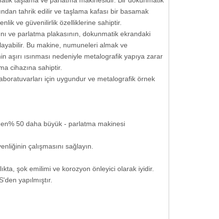
matik taşlama ve parlatma makinesidir. Bir dokunmatik
fından tahrik edilir ve taşlama kafası bir basamak
ik ve güvenilirlik özelliklerine sahiptir.
ını ve parlatma plakasının, dokunmatik ekrandaki
rlayabilir. Bu makine, numuneleri almak ve
in aşırı ısınması nedeniyle metalografik yapıya zarar
a cihazına sahiptir.
k laboratuvarları için uygundur ve metalografik örnek
eden% 50 daha büyük - parlatma makinesi
nliğinin çalışmasını sağlayın.
kta, şok emilimi ve korozyon önleyici olarak iyidir.
S'den yapılmıştır.