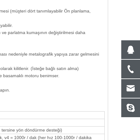
esi (müşteri dört tanımlayabilir Ön planlama,
abilir.
ıdı ve parlatma kumaşının değiştirilmesi daha
ası nedeniyle metalografik yapıya zarar gelmesini
arak kilitlenir. (İsteğe bağlı satın alma)
ve basamaklı motoru benimser.
yapın.
 tersine yön döndürme desteği)
ak, v4 = 1000r / dak (her hız 100-1000r / dakika