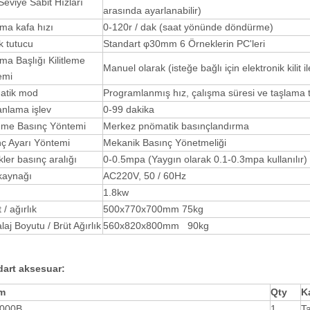
Seviye Sabit Hızları
arasında ayarlanabilir)
ma kafa hızı
0-120r / dak (saat yönünde döndürme)
k tutucu
Standart φ30mm 6 Örneklerin PC'leri
ma Başlığı Kilitleme
Manuel olarak (isteğe bağlı için elektronik kilit i
emi
atik mod
Programlanmış hız, çalışma süresi ve taşlama tek
nlama işlev
0-99 dakika
eme Basınç Yöntemi
Merkez pnömatik basınçlandırma
ç Ayarı Yöntemi
Mekanik Basınç Yönetmeliği
ler basınç aralığı
0-0.5mpa (Yaygın olarak 0.1-0.3mpa kullanılır)
kaynağı
AC220V, 50 / 60Hz
1.8kw
 / ağırlık
500x770x700mm 75kg
aj Boyutu / Brüt Ağırlık
560x820x800mm 90kg
dart aksesuar
:
m
Qty
K
000B
1
T