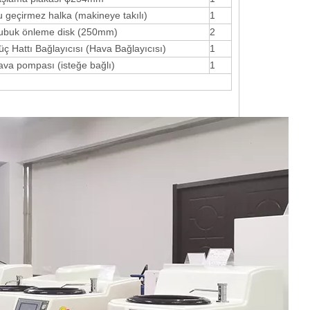
 geçirmez halka (makineye takılı)
1
ubuk önleme disk (250mm)
2
ç Hattı Bağlayıcısı (Hava Bağlayıcısı)
1
ava pompası (isteğe bağlı)
1