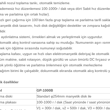
ahili nozul toplama tankı, otomatik temizleme.
ademesiz hız düzenlemesi 100-1000r / dak veya dört Sabit hız düzenlem
ma ve parlatma için ortak hızlar).
ızlı geri çağırma için 100'den fazla grup taşlama ve parlatma tarifi saklay
anyetik disk tasarımı, hızlı disk değişikliğini destekler ve zımpara kağ
idir.
ç aydınlatma sistemi, örnekleri almak ve yerleştirmek için uygundur.
tomatik akış kontrol vanasına sahip su musluğu. Numunenin aşırı ısınm
ek için öğütme sırasında numuneyi soğutabilir.
aşlama kafası, uygun ve hızlı olan elektromanyetik debriyaj ile otomatik ol
üm makine, sabit rotasyon, düşük gürültü ve uzun ömürlü DC fırçasız 
ok yönlü öğütme ve parlatma önlenmesi için otomatik merkezleme
ağıtım birimi ile çalışabilir, dokunmatik ekranda otomatik akış kontrolü 
k özellikler
l
GP-1000B
ma diski
Standart φ254mm manyetik disk ile
ma plakası
100-1000 r / dak (Saat yönünde / saat yönünün
V1 = 300r / dak, v2 = 500r / dak, V3 = 800r / d