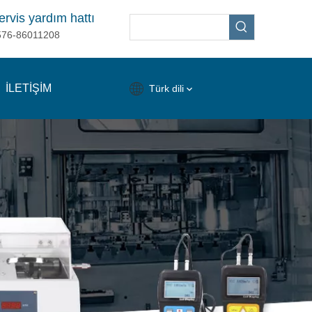
ervis yardım hattı
576-86011208
İLETİŞİM
Türk dili