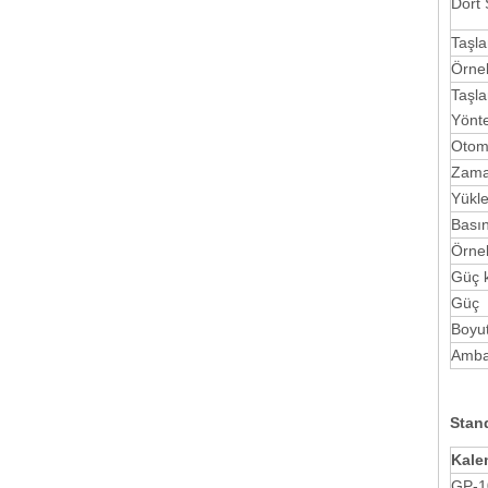
Dört 
Taşla
Örne
Taşla
Yönt
Otom
Zama
Yükl
Basın
Örnek
Güç 
Güç
Boyut
Ambal
Stan
Kale
GP-1