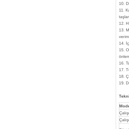
10. D
11. K
taşla
12. H
13. M
veriml
14. İ
15. O
önlem
16. T
17. T
18. Ç
19. D
Tekni
Mode
Çalış
Çalış