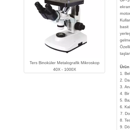
GP-10
ekran
motor
Kulla
basit
yerle
gelme
Özell
taşla
fik Numune
Ters Binoküler Metalografik Mikroskop
Ürün 
inesi
40X - 1000X
1. Be
2. Da
3. An
4. Bi
5. Ba
6. Ka
7. Do
8. Te
9. Dö