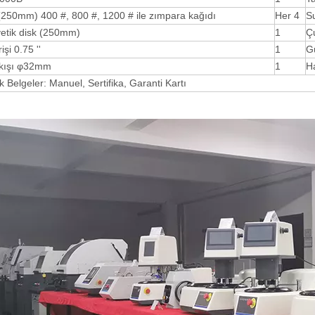
250mm) 400 #, 800 #, 1200 # ile zımpara kağıdı
Her 4
Su
etik disk (250mm)
1
Ç
işi 0.75 ''
1
Gü
ıkışı φ32mm
1
H
k Belgeler: Manuel, Sertifika, Garanti Kartı