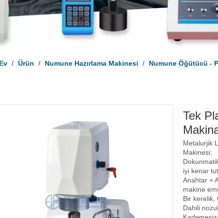
Ev
/
Ürün
/
Numune Hazırlama Makinesi
/
Numune Öğütücü - Pa
Tek Pl
Makin
Metalurjik
Makinesi;
Dokunmatik
iyi kenar t
Anahtar + 
makine emni
Bir kerelik
Dahili nozu
Kademesiz h