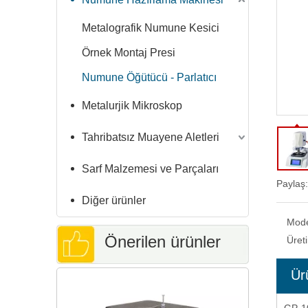
Metalografik Numune Kesici
Örnek Montaj Presi
Numune Öğütücü - Parlatıcı
Metalurjik Mikroskop
Tahribatsız Muayene Aletleri
Sarf Malzemesi ve Parçaları
Paylaş:
Diğer ürünler
Mod
Önerilen ürünler
Üret
Ür
Vickers Se
Bilgisaya