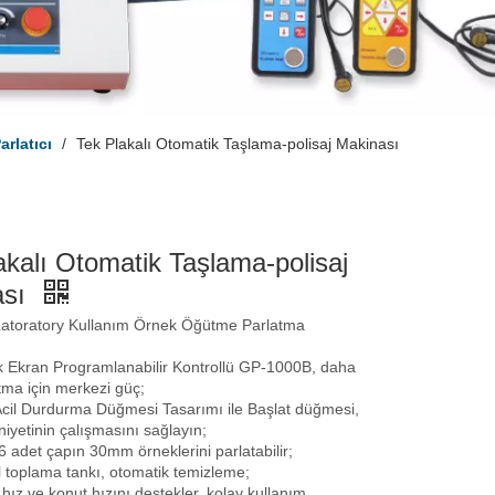
rlatıcı
/
Tek Plakalı Otomatik Taşlama-polisaj Makinası
akalı Otomatik Taşlama-polisaj
ası
 Latoratory Kullanım Örnek Öğütme Parlatma
 Ekran Programlanabilir Kontrollü GP-1000B, daha
utma için merkezi güç;
Acil Durdurma Düğmesi Tasarımı ile Başlat düğmesi,
yetinin çalışmasını sağlayın;
, 6 adet çapın 30mm örneklerini parlatabilir;
l toplama tankı, otomatik temizleme;
ız ve konut hızını destekler, kolay kullanım