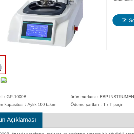
So
el：
GP-1000B
ürün markası：
EBP INSTRUME
im kapasitesi：
Aylık 100 takım
Ödeme şartları：
T / T peşin
ün Açıklaması
rtlik Ölçeği eVIck-1ATS ile
Bilgisayarlı Dijital Brinell Sertlik Test
rlı Mikrosertlik Test Cihazı
Cihazı ASTM E10 Metal Test Yöntemi