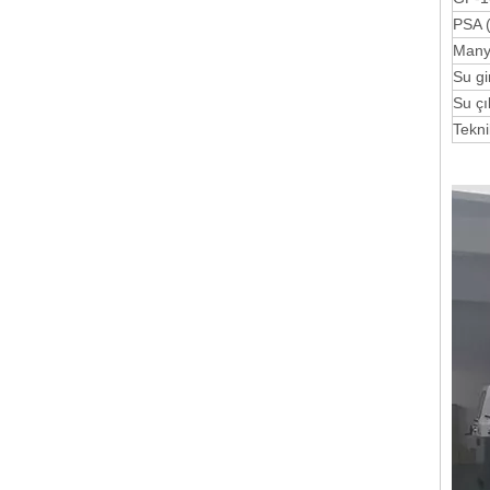
PSA (
Many
Su gir
Su ç
Tekni