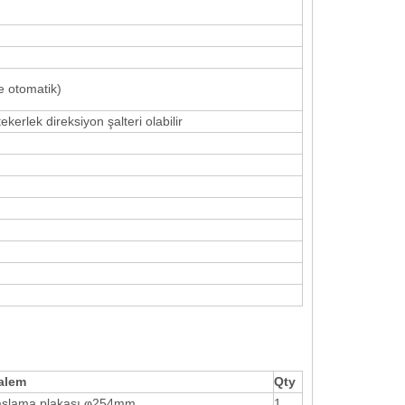
le otomatik)
erlek direksiyon şalteri olabilir
alem
Qty
aşlama plakası φ254mm
1